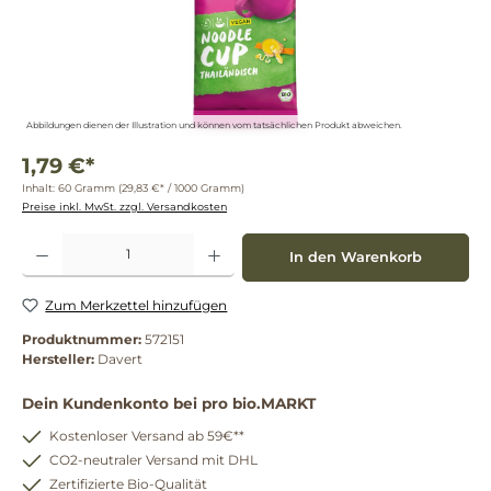
Abbildungen dienen der Illustration und können vom tatsächlichen Produkt abweichen.
1,79 €*
Inhalt:
60 Gramm
(29,83 €* / 1000 Gramm)
Preise inkl. MwSt. zzgl. Versandkosten
Produkt Anzahl: Gib den gewünschten Wert ein oder benutze die Schaltflächen um die 
In den Warenkorb
Zum Merkzettel hinzufügen
Produktnummer:
572151
Hersteller:
Davert
Dein Kundenkonto bei pro bio.MARKT
Kostenloser Versand ab 59€**
CO2-neutraler Versand mit DHL
Zertifizierte Bio-Qualität