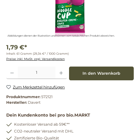
Abbildungen dienen der Illustration und können vom tatsächlichen Produkt abweichen.
1,79 €*
Inhalt:
61 Gramm
(29,34 €* / 1000 Gramm)
Preise inkl. MwSt. zzgl. Versandkosten
Produkt Anzahl: Gib den gewünschten Wert ein oder benutze die Schaltflächen um die 
In den Warenkorb
Zum Merkzettel hinzufügen
Produktnummer:
572121
Hersteller:
Davert
Dein Kundenkonto bei pro bio.MARKT
Kostenloser Versand ab 59€**
CO2-neutraler Versand mit DHL
Zertifizierte Bio-Qualität