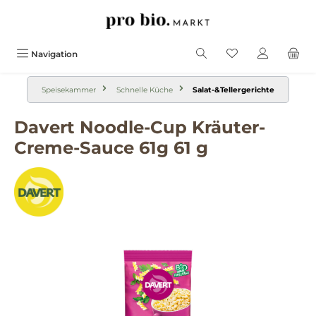
alt springen
Navigation
Speisekammer
Schnelle Küche
Salat-&Tellergerichte
Davert Noodle-Cup Kräuter-
Creme-Sauce 61g 61 g
Bildergalerie überspringen