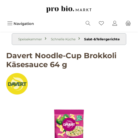
alt springen
Navigation
Speisekammer
Schnelle Küche
Salat-&Tellergerichte
Davert Noodle-Cup Brokkoli
Käsesauce 64 g
Bildergalerie überspringen