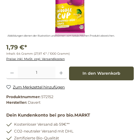
Abbildungen dienen der Illustration und können vom tatsächlichen Produkt abweichen.
1,79 €*
Inhalt:
64 Gramm
(27,97 €* / 1000 Gramm)
Preise inkl. MwSt. zzgl. Versandkosten
Produkt Anzahl: Gib den gewünschten Wert ein oder benutze die Schaltflächen um die 
In den Warenkorb
Zum Merkzettel hinzufügen
Produktnummer:
572152
Hersteller:
Davert
Dein Kundenkonto bei pro bio.MARKT
Kostenloser Versand ab 59€**
CO2-neutraler Versand mit DHL
Zertifizierte Bio-Qualität