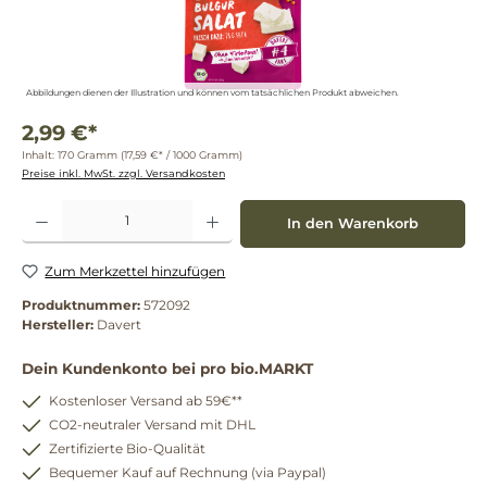
Abbildungen dienen der Illustration und können vom tatsächlichen Produkt abweichen.
2,99 €*
Inhalt:
170 Gramm
(17,59 €* / 1000 Gramm)
Preise inkl. MwSt. zzgl. Versandkosten
Produkt Anzahl: Gib den gewünschten Wert ein oder benutze die Schaltflächen um die 
In den Warenkorb
Zum Merkzettel hinzufügen
Produktnummer:
572092
Hersteller:
Davert
Dein Kundenkonto bei pro bio.MARKT
Kostenloser Versand ab 59€**
CO2-neutraler Versand mit DHL
Zertifizierte Bio-Qualität
Bequemer Kauf auf Rechnung (via Paypal)