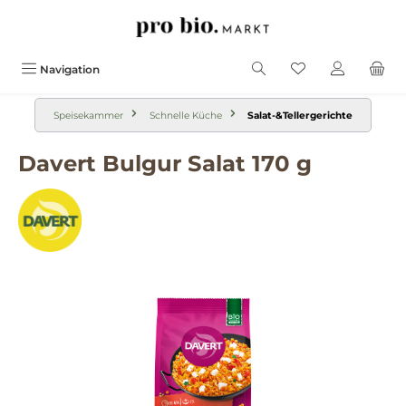
alt springen
Navigation
Speisekammer
Schnelle Küche
Salat-&Tellergerichte
Davert Bulgur Salat 170 g
Bildergalerie überspringen