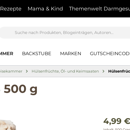
Rezepte
Mama & Kind
Themenwelt Darmgesu
AMMER
BACKSTUBE
MARKEN
GUTSCHEINCOD
eisekammer
Hülsenfrüchte, Öl- und Keimsaaten
Hülsenfrü
 500 g
4,99 €
Inhalt:
500 Gr