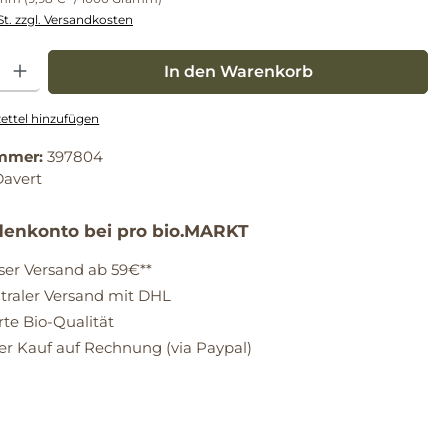
St. zzgl. Versandkosten
: Gib den gewünschten Wert ein oder benutze die Schaltflächen um die Anz
In den Warenkorb
ttel hinzufügen
mmer:
397804
Davert
enkonto bei pro bio.MARKT
ser Versand ab 59€**
raler Versand mit DHL
erte Bio-Qualität
 Kauf auf Rechnung (via Paypal)