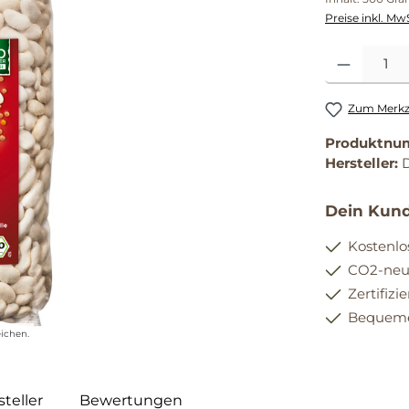
Preise inkl. Mw
Produkt Anzahl
Zum Merkze
Produktnu
Hersteller:
Dein Kund
Kostenlo
CO2-neut
Zertifizi
Bequemer
ichen.
teller
Bewertungen