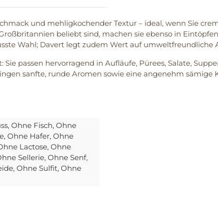
mack und mehligkochender Textur – ideal, wenn Sie cremig
roßbritannien beliebt sind, machen sie ebenso in Eintöpfen,
usste Wahl; Davert legt zudem Wert auf umweltfreundlich
t: Sie passen hervorragend in Aufläufe, Pürees, Salate, Supp
 bringen sanfte, runde Aromen sowie eine angenehm sämige K
ss
, Ohne Fisch
, Ohne
de
, Ohne Hafer
, Ohne
 Ohne Lactose
, Ohne
Ohne Sellerie
, Ohne Senf
,
eide
, Ohne Sulfit
, Ohne