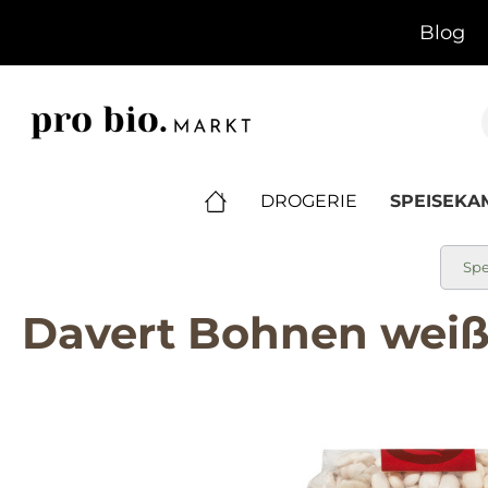
springen
Zur Hauptnavigation springen
Blog
DROGERIE
SPEISEK
Sp
Davert Bohnen weiß
Bildergalerie überspringen