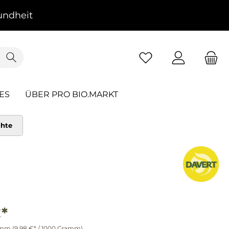
ndheit
ES
ÜBER PRO BIO.MARKT
chte
*
amm
(9,98 €* / 1000 Gramm)