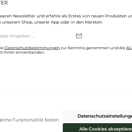
TER
seren Newsletter und erfahre als Erstes von neuen Produkten u
 unserem Shop, unserer App oder in den Märkten.
die
Datenschutzbestimmungen
zur Kenntnis genommen und die
AG
it ihnen einverstanden.
denkonto * Alle Preise inkl. gesetzl. Mehrwertsteuer zzgl.
Versandkosten
Datenschutzeinstellung
026 ProBiomarkt WebShop - Alle Rechte vorbehalten. Theme by
ThemeWa
iche Funktionalität bieten
Alle Cookies akzeptier
Vertrag widerrufen