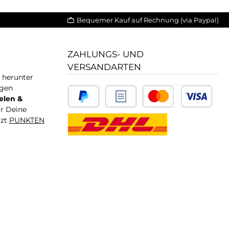
Bequemer Kauf auf Rechnung (via Paypal)
ZAHLUNGS- UND
VERSANDARTEN
T herunter
igen
elen &
ür Deine
tzt
PUNKTEN