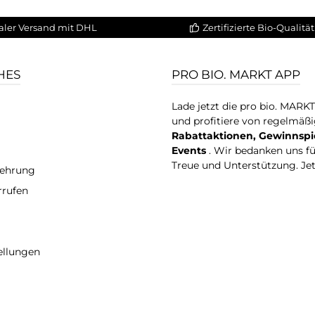
aler Versand mit DHL
Zertifizierte Bio-Qualität
HES
PRO BIO. MARKT APP
Lade jetzt die pro bio. MARK
und profitiere von regelmäß
Rabattaktionen, Gewinnspi
Events
. Wir bedanken uns f
Treue und Unterstützung. Je
lehrung
rrufen
ellungen