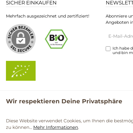
SICHER EINKAUFEN
NEWSLET
Mehrfach ausgezeichnet und zertifiziert!
Abonniere un
Angeboten in
E-
Mail-
Adresse*
Ich habe 
und bin m
Wir respektieren Deine Privatsphäre
**Kostenloser Versand ab 59€ nur mit einem pro.bio MARKT Kun
© 2
Diese Website verwendet Cookies, um Ihnen die bestmögl
zu können...
Mehr Informationen
.