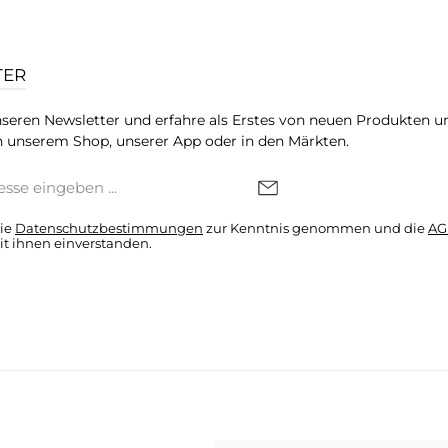
TER
seren Newsletter und erfahre als Erstes von neuen Produkten u
 unserem Shop, unserer App oder in den Märkten.
die
Datenschutzbestimmungen
zur Kenntnis genommen und die
AG
it ihnen einverstanden.
denkonto * Alle Preise inkl. gesetzl. Mehrwertsteuer zzgl.
Versandkosten