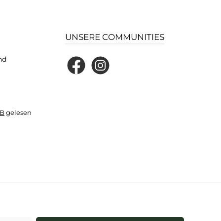
UNSERE COMMUNITIES
nd
Facebook
Instagram
B
gelesen
und ggf. Nachnahmegebühren, wenn nicht anders angegeben.