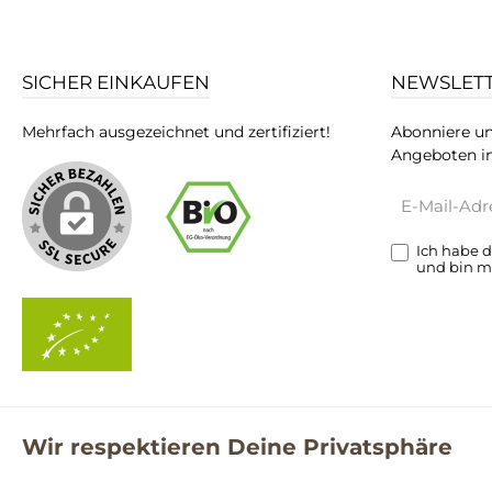
SICHER EINKAUFEN
NEWSLET
Mehrfach ausgezeichnet und zertifiziert!
Abonniere un
Angeboten in
E-
Mail-
Adresse*
Ich habe 
und bin m
Wir respektieren Deine Privatsphäre
**Kostenloser Versand ab 59€ nur mit einem pro.bio MARKT Kun