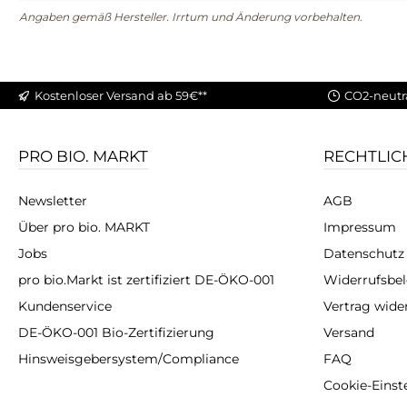
Angaben gemäß Hersteller. Irrtum und Änderung vorbehalten.
Kostenloser Versand ab 59€**
CO2-neutr
PRO BIO. MARKT
RECHTLIC
Newsletter
AGB
Über pro bio. MARKT
Impressum
Jobs
Datenschutz
pro bio.Markt ist zertifiziert DE-ÖKO-001
Widerrufsbe
Kundenservice
Vertrag wide
DE-ÖKO-001 Bio-Zertifizierung
Versand
Hinsweisgebersystem/Compliance
FAQ
Cookie-Einst