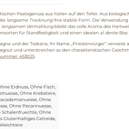
ischen Pastagenuss aus Italien auf den Teller. Aus biologi
 die
langsame Trocknung
ihre stabile Form. Die Verwendung
r
langsamen Vermahlung
bleibt das volle Aroma des Hartw
ensorten für Standfestigkeit und einen idealen
al dente
-Biss 
agna und der Toskana; ihr Name „Priesterwürger“ verweist a
out und unterstreichen so den charakteristischen Geschmack
lnummer: 453025
 Ohne Erdnuss
, Ohne Fisch
,
elnuesse
, Ohne Krebstiere
,
Macadamianuesse
, Ohne
esse
, Ohne Pecannuesse
,
e Schalenfruechte
, Ohne
s Glutenhaltiges Getreide
,
 Weichtiere