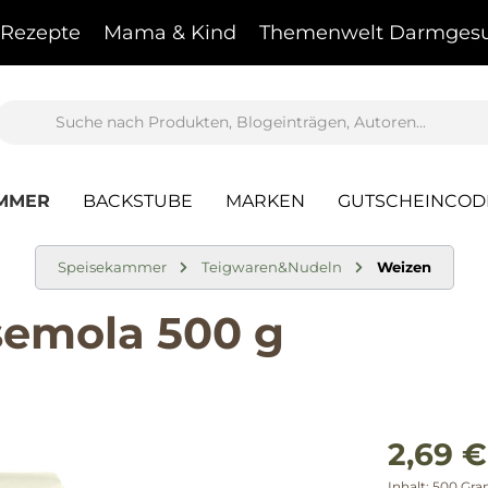
Rezepte
Mama & Kind
Themenwelt Darmgesu
AMMER
BACKSTUBE
MARKEN
GUTSCHEINCOD
Speisekammer
Teigwaren&Nudeln
Weizen
semola 500 g
2,69 €
Inhalt:
500 Gr