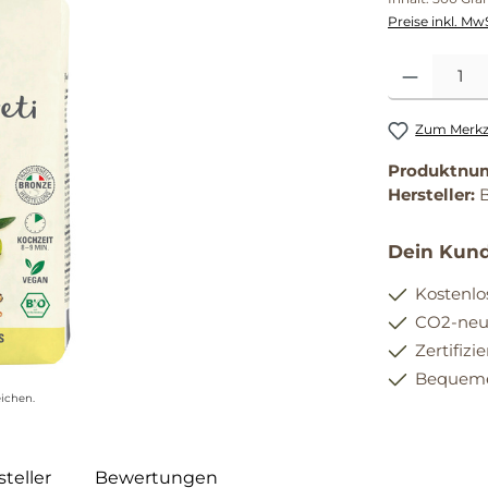
Preise inkl. Mw
Produkt Anzahl
Zum Merkze
Produktnu
Hersteller:
Dein Kund
Kostenlo
CO2-neut
Zertifizi
Bequemer
ichen.
teller
Bewertungen