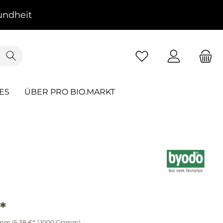
ndheit
ES
ÜBER PRO BIO.MARKT
*
amm
(5,38 €* / 1000 Gramm)