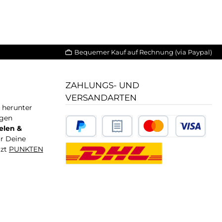
Bequemer Kauf auf Rechnung (via Paypal)
ZAHLUNGS- UND
VERSANDARTEN
T herunter
igen
elen &
ür Deine
tzt
PUNKTEN