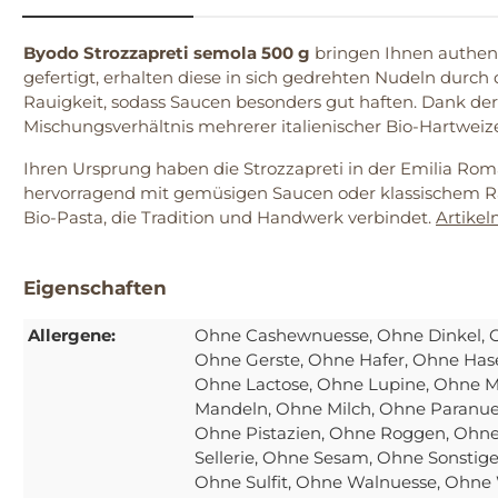
Byodo Strozzapreti semola 500 g
bringen Ihnen authent
gefertigt, erhalten diese in sich gedrehten Nudeln durch
Rauigkeit, sodass Saucen besonders gut haften. Dank de
Mischungsverhältnis mehrerer italienischer Bio-Hartweiz
Ihren Ursprung haben die Strozzapreti in der Emilia Rom
hervorragend mit gemüsigen Saucen oder klassischem Rag
Bio-Pasta, die Tradition und Handwerk verbindet.
Artike
Eigenschaften
Allergene:
Ohne Cashewnuesse
, Ohne Dinkel
,
Ohne Gerste
, Ohne Hafer
, Ohne Has
Ohne Lactose
, Ohne Lupine
, Ohne 
Mandeln
, Ohne Milch
, Ohne Paranu
Ohne Pistazien
, Ohne Roggen
, Ohn
Sellerie
, Ohne Sesam
, Ohne Sonstige
Ohne Sulfit
, Ohne Walnuesse
, Ohne