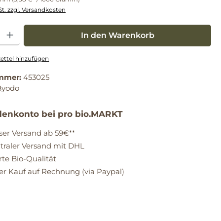
St. zzgl. Versandkosten
: Gib den gewünschten Wert ein oder benutze die Schaltflächen um die Anz
In den Warenkorb
ttel hinzufügen
mmer:
453025
Byodo
enkonto bei pro bio.MARKT
ser Versand ab 59€**
raler Versand mit DHL
erte Bio-Qualität
 Kauf auf Rechnung (via Paypal)