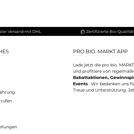
aler Versand mit DHL
Zertifizierte Bio-Qualität
HES
PRO BIO. MARKT APP
Lade jetzt die pro bio. MARK
und profitiere von regelmäß
Rabattaktionen, Gewinnspi
Events
. Wir bedanken uns f
Treue und Unterstützung. Je
lehrung
rrufen
ellungen