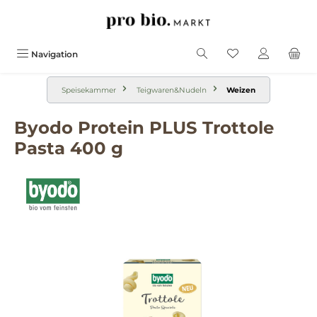
alt springen
Navigation
Speisekammer
Teigwaren&Nudeln
Weizen
Byodo Protein PLUS Trottole
Pasta 400 g
Bildergalerie überspringen