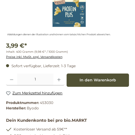
Abbildungen dienen der Illustration und können vom tatsächlichen Produkt abweichen.
3,99 €*
Inhalt:
400 Gramm
(9,98 €* / 1000 Gramm)
Preise inkl. MwSt. zzgl. Versandkosten
Sofort verfügbar, Lieferzeit: 1-3 Tage
Produkt Anzahl: Gib den gewünschten Wert ein oder benutze die Schaltflächen um die 
In den Warenkorb
Zum Merkzettel hinzufügen
Produktnummer:
453030
Hersteller:
Byodo
Dein Kundenkonto bei pro bio.MARKT
Kostenloser Versand ab 59€**