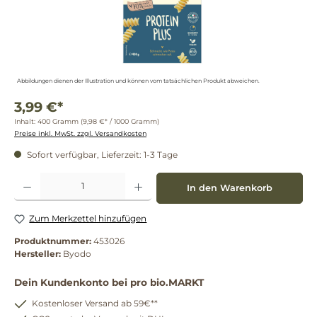
Abbildungen dienen der Illustration und können vom tatsächlichen Produkt abweichen.
3,99 €*
Inhalt:
400 Gramm
(9,98 €* / 1000 Gramm)
Preise inkl. MwSt. zzgl. Versandkosten
Sofort verfügbar, Lieferzeit: 1-3 Tage
Produkt Anzahl: Gib den gewünschten Wert ein oder benutze die Schaltflächen um die 
In den Warenkorb
Zum Merkzettel hinzufügen
Produktnummer:
453026
Hersteller:
Byodo
Dein Kundenkonto bei pro bio.MARKT
Kostenloser Versand ab 59€**