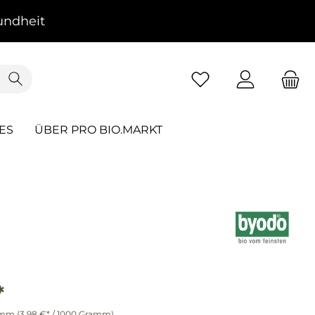
ndheit
ES
ÜBER PRO BIO.MARKT
*
amm
(3,98 €* / 1000 Gramm)