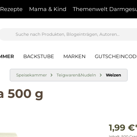
Rezepte
Mama & Kind
Themenwelt Darmgesu
AMMER
BACKSTUBE
MARKEN
GUTSCHEINCOD
Speisekammer
Teigwaren&Nudeln
Weizen
 500 g
1,99 €
Inhalt:
500 Gr