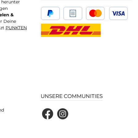
T herunter
igen
elen &
ür Deine
tzt
PUNKTEN
UNSERE COMMUNITIES
nd
Facebook
Instagram