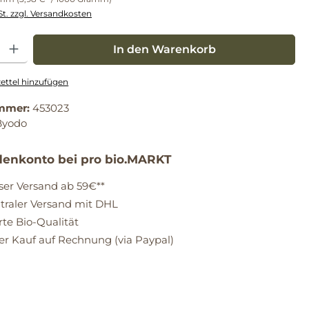
St. zzgl. Versandkosten
: Gib den gewünschten Wert ein oder benutze die Schaltflächen um die Anz
In den Warenkorb
ttel hinzufügen
mmer:
453023
Byodo
enkonto bei pro bio.MARKT
ser Versand ab 59€**
raler Versand mit DHL
erte Bio-Qualität
 Kauf auf Rechnung (via Paypal)