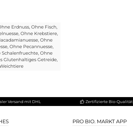
 Ohne Erdnuss
, Ohne Fisch
,
elnuesse
, Ohne Krebstiere
,
Macadamianuesse
, Ohne
esse
, Ohne Pecannuesse
,
e Schalenfruechte
, Ohne
s Glutenhaltiges Getreide
,
 Weichtiere
aler Versand mit DHL
Zertifizierte Bio-Qualität
HES
PRO BIO. MARKT APP