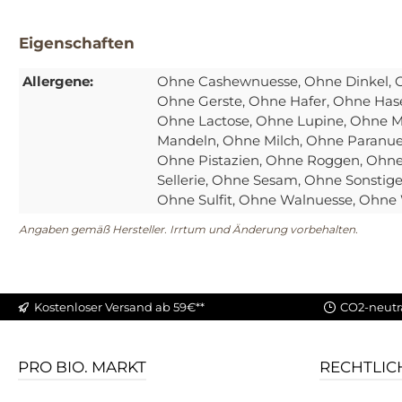
Eigenschaften
Allergene:
Ohne Cashewnuesse
, Ohne Dinkel
,
Ohne Gerste
, Ohne Hafer
, Ohne Has
Ohne Lactose
, Ohne Lupine
, Ohne 
Mandeln
, Ohne Milch
, Ohne Paranu
Ohne Pistazien
, Ohne Roggen
, Ohn
Sellerie
, Ohne Sesam
, Ohne Sonstige
Ohne Sulfit
, Ohne Walnuesse
, Ohne
Angaben gemäß Hersteller. Irrtum und Änderung vorbehalten.
Kostenloser Versand ab 59€**
CO2-neutr
PRO BIO. MARKT
RECHTLIC