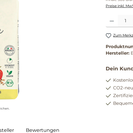
Preise inkl. Mw
Produkt Anzahl
Zum Merkze
Produktnu
Hersteller:
Dein Kund
Kostenlo
CO2-neut
Zertifizi
Bequemer
ichen.
teller
Bewertungen