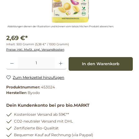
Abbildungen dienen der Illustration und können vom tatsächlichen Produkt abweichen.
2,69 €*
Inhalt:
500 Gramm
(5,38 €* / 1000 Gramm)
Preise inkl. MwSt. zzgl. Versandkosten
Produkt Anzahl: Gib den gewünschten Wert ein oder benutze die Schaltflächen um die 
In den Warenkorb
Zum Merkzettel hinzufügen
Produktnummer:
453024
Hersteller:
Byodo
Dein Kundenkonto bei pro bio.MARKT
Kostenloser Versand ab 59€**
CO2-neutraler Versand mit DHL
Zertifizierte Bio-Qualität
Bequemer Kauf auf Rechnung (via Paypal)