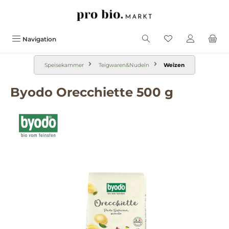
alt springen
Navigation
Speisekammer
Teigwaren&Nudeln
Weizen
Byodo Orecchiette 500 g
Bildergalerie überspringen