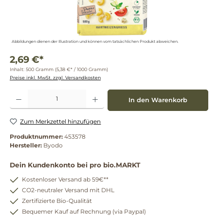
Abbildungen dienen der Illustration und können vom tatsächlichen Produkt abweichen.
2,69 €*
Inhalt:
500 Gramm
(5,38 €* / 1000 Gramm)
Preise inkl. MwSt. zzgl. Versandkosten
Produkt Anzahl: Gib den gewünschten Wert ein oder benutze die Schaltflächen um die 
In den Warenkorb
Zum Merkzettel hinzufügen
Produktnummer:
453578
Hersteller:
Byodo
Dein Kundenkonto bei pro bio.MARKT
Kostenloser Versand ab 59€**
CO2-neutraler Versand mit DHL
Zertifizierte Bio-Qualität
Bequemer Kauf auf Rechnung (via Paypal)