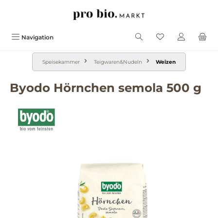
alt springen
Navigation
Speisekammer
Teigwaren&Nudeln
Weizen
Byodo Hörnchen semola 500 g
Bildergalerie überspringen