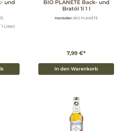
- und
BIO PLANÈTE Back- und
Bratöl 1l 1 l
TE
Hersteller:
BIO PLANÈTE
 1 Liter)
7,99 €*
rb
In den Warenkorb