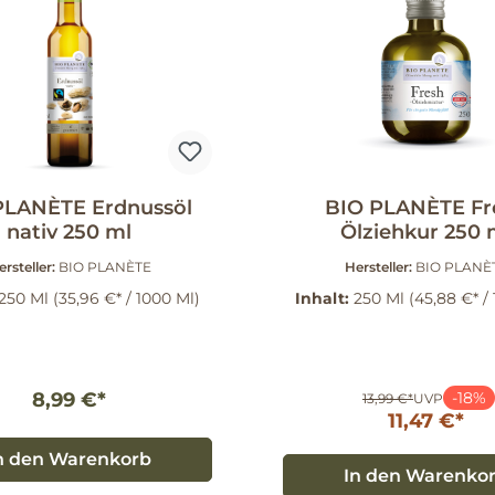
PLANÈTE Erdnussöl
BIO PLANÈTE Fr
nativ 250 ml
Ölziehkur 250 
ersteller:
BIO PLANÈTE
Hersteller:
BIO PLANÈ
250 Ml
(35,96 €* / 1000 Ml)
Inhalt:
250 Ml
(45,88 €* /
8,99 €*
-18%
13,99 €*
UVP
11,47 €*
n den Warenkorb
In den Warenko