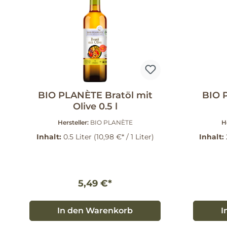
BIO PLANÈTE Bratöl mit
BIO 
Olive 0.5 l
Hersteller:
BIO PLANÈTE
H
Inhalt:
0.5 Liter
(10,98 €* / 1 Liter)
Inhalt:
5,49 €*
In den Warenkorb
I