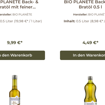
 PLANÈTE Back- &
BIO PLANÈTE Back
ratöl mit feiner
Bratöl 0.5 l
utternote 0.5 l
ersteller:
BIO PLANÈTE
Hersteller:
BIO PLANÈ
0.5 Liter
(19,98 €* / 1 Liter)
Inhalt:
0.5 Liter
(8,98 €* /
9,99 €*
4,49 €*
n den Warenkorb
In den Warenko