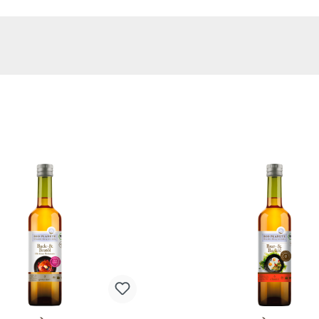
Umwege mit dem Kochen beginnen können.
Vertrauen Sie auf die verlässliche Qualität von
greenorganics und bereiten Sie Gerichte zu, die
ehrlich und ausgewogen schmecken.