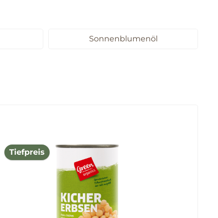
Sonnenblumenöl
Tiefpreis
Tie