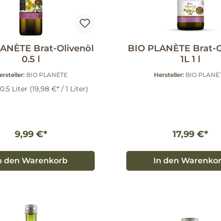
ANÈTE Brat-Olivenöl
BIO PLANÈTE Brat-O
0.5 l
1L 1 l
ersteller:
BIO PLANÈTE
Hersteller:
BIO PLANÈ
0.5 Liter
(19,98 €* / 1 Liter)
9,99 €*
17,99 €*
n den Warenkorb
In den Warenko