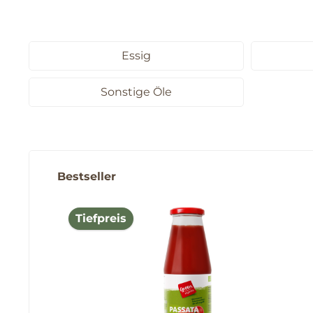
Essig
Sonstige Öle
Produktgalerie überspringen
Bestseller
Tiefpreis