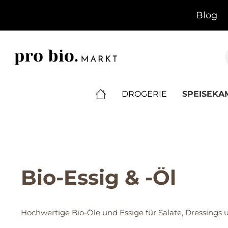
springen
Zur Hauptnavigation springen
Blog
DROGERIE
SPEISEK
Bio-Essig & -Öl
Hochwertige Bio-Öle und Essige für Salate, Dressings 