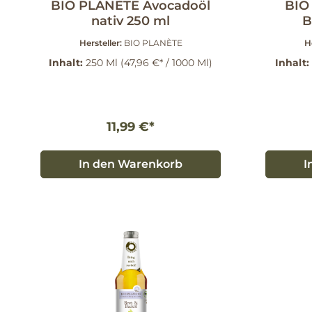
BIO PLANÈTE Avocadoöl
BIO
nativ 250 ml
B
B
Hersteller:
BIO PLANÈTE
H
Inhalt:
250 Ml
(47,96 €* / 1000 Ml)
Inhalt:
11,99 €*
In den Warenkorb
I