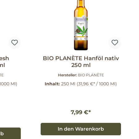
esh
BIO PLANÈTE Hanföl nativ
ml
250 ml
TE
Hersteller:
BIO PLANÈTE
 1000 Ml)
Inhalt:
250 Ml
(31,96 €* / 1000 Ml)
7,99 €*
In den Warenkorb
rb