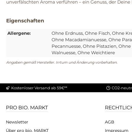
unverfälschten Aroma verführen – ein Genuss, der Deine 
Eigenschaften
Allergene:
Ohne Erdnuss
, Ohne Fisch
, Ohne Kr
Ohne Macadamianuesse
, Ohne Par
Pecannuesse
, Ohne Pistazien
, Ohne
Walnuesse
, Ohne Weichtiere
Angaben gemäß Hersteller. Irrtum und Änderung vorbehalten.
Kostenloser Versand ab 59€**
CO2-neutr
PRO BIO. MARKT
RECHTLIC
Newsletter
AGB
Über pro bio. MARKT
Impressum