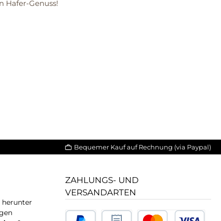
en Hafer-Genuss!
Bequemer Kauf auf Rechnung (via Paypal)
ZAHLUNGS- UND
VERSANDARTEN
T herunter
igen