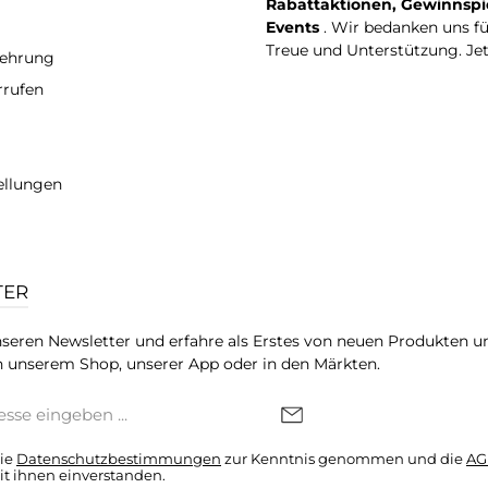
Rabattaktionen, Gewinnspi
Events
. Wir bedanken uns f
Treue und Unterstützung. Je
lehrung
rrufen
ellungen
TER
seren Newsletter und erfahre als Erstes von neuen Produkten u
 unserem Shop, unserer App oder in den Märkten.
die
Datenschutzbestimmungen
zur Kenntnis genommen und die
AG
it ihnen einverstanden.