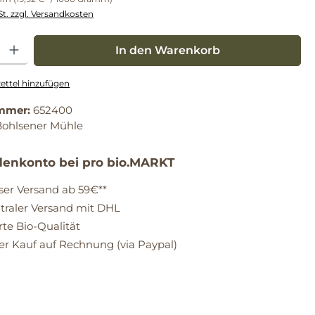
St. zzgl. Versandkosten
: Gib den gewünschten Wert ein oder benutze die Schaltflächen um die Anz
In den Warenkorb
ttel hinzufügen
mmer:
652400
Bohlsener Mühle
enkonto bei pro bio.MARKT
ser Versand ab 59€**
raler Versand mit DHL
erte Bio-Qualität
 Kauf auf Rechnung (via Paypal)