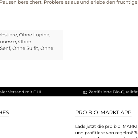
Pausen bereichert. Probiere es aus und erlebe den fruchtig
ebstiere
, Ohne Lupine
,
anuesse
, Ohne
 Senf
, Ohne Sulfit
, Ohne
aler Versand mit DHL
Zertifizierte Bio-Qualität
HES
PRO BIO. MARKT APP
Lade jetzt die pro bio. MARK
und profitiere von regelmäß