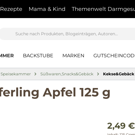
Rezepte
Mama & Kind
Themenwelt Darmgesu
AMMER
BACKSTUBE
MARKEN
GUTSCHEINCOD
Speisekammer
Süßwaren,Snacks&Gebäck
Kekse&Gebäck
erling Apfel 125 g
2,49 €
Inhalt:
125 Gr