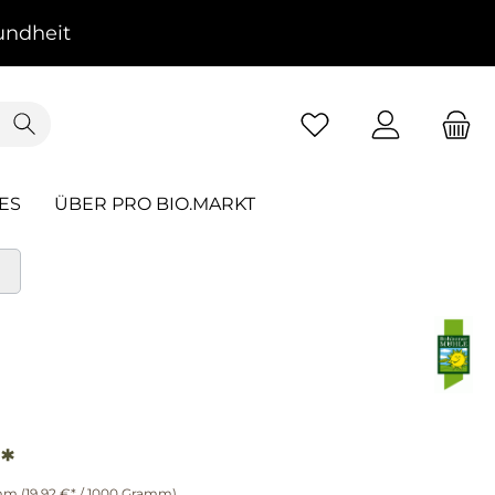
ndheit
ES
ÜBER PRO BIO.MARKT
*
amm
(19,92 €* / 1000 Gramm)