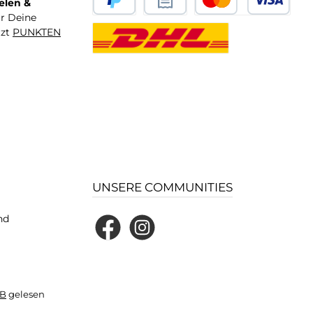
elen &
ür Deine
tzt
PUNKTEN
UNSERE COMMUNITIES
nd
Facebook
Instagram
B
gelesen