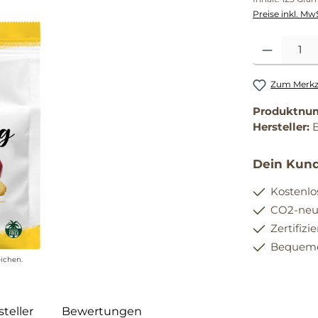
Preise inkl. Mw
Produkt Anzahl
Zum Merkze
Produktnu
Hersteller:
Dein Kund
Kostenlo
CO2-neut
Zertifizi
Bequemer
ichen.
teller
Bewertungen