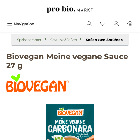
alt springen
Navigation
Speisekammer
Gewürze&Soßen
Soßen zum Anrühren
Biovegan Meine vegane Sauce
27 g
Bildergalerie überspringen