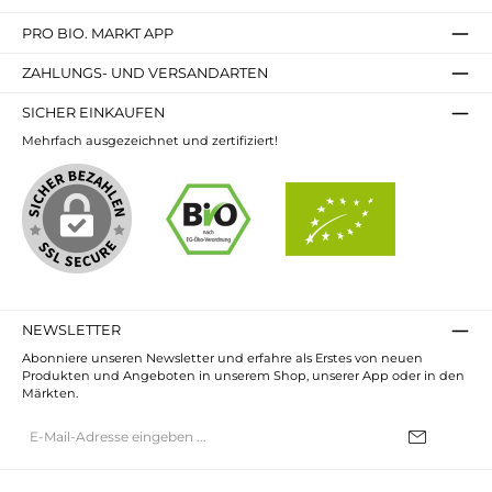
PRO BIO. MARKT APP
ZAHLUNGS- UND VERSANDARTEN
SICHER EINKAUFEN
Mehrfach ausgezeichnet und zertifiziert!
NEWSLETTER
Abonniere unseren Newsletter und erfahre als Erstes von neuen
Produkten und Angeboten in unserem Shop, unserer App oder in den
Märkten.
E-
Mail-
Adresse*
Ich habe die
Datenschutzbestimmungen
zur Kenntnis genommen und
die
AGB
gelesen und bin mit ihnen einverstanden.