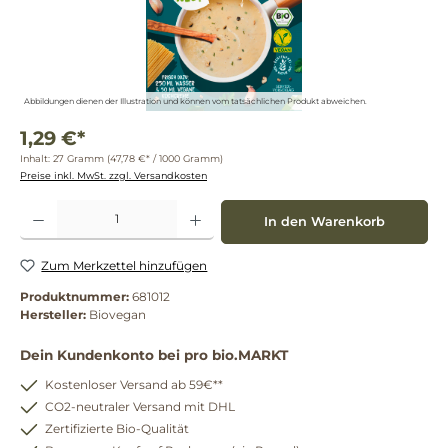
Abbildungen dienen der Illustration und können vom tatsächlichen Produkt abweichen.
1,29 €*
Inhalt:
27 Gramm
(47,78 €* / 1000 Gramm)
Preise inkl. MwSt. zzgl. Versandkosten
Produkt Anzahl: Gib den gewünschten Wert ein oder benutze die Schaltflächen um die 
In den Warenkorb
Zum Merkzettel hinzufügen
Produktnummer:
681012
Hersteller:
Biovegan
Dein Kundenkonto bei pro bio.MARKT
Kostenloser Versand ab 59€**
CO2-neutraler Versand mit DHL
Zertifizierte Bio-Qualität