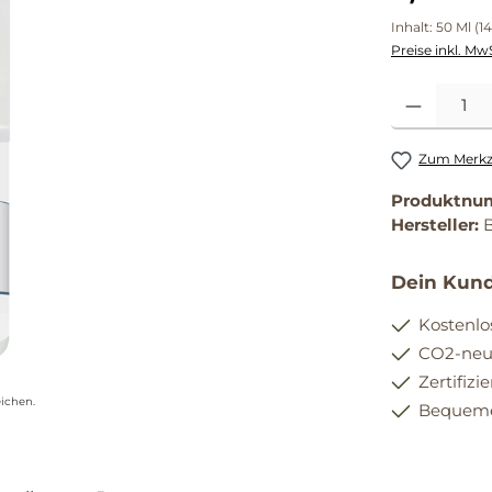
Inhalt:
50 Ml
(1
Preise inkl. Mw
Produkt Anzahl
Zum Merkze
Produktnu
Hersteller:
Dein Kund
Kostenlo
CO2-neut
Zertifizi
ichen.
Bequemer