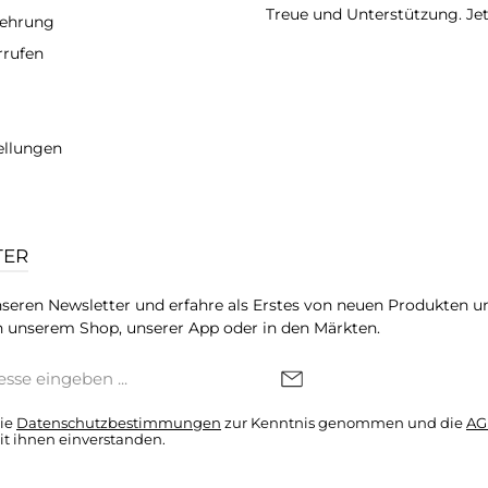
Treue und Unterstützung. Je
lehrung
rrufen
ellungen
TER
seren Newsletter und erfahre als Erstes von neuen Produkten u
 unserem Shop, unserer App oder in den Märkten.
die
Datenschutzbestimmungen
zur Kenntnis genommen und die
AG
it ihnen einverstanden.