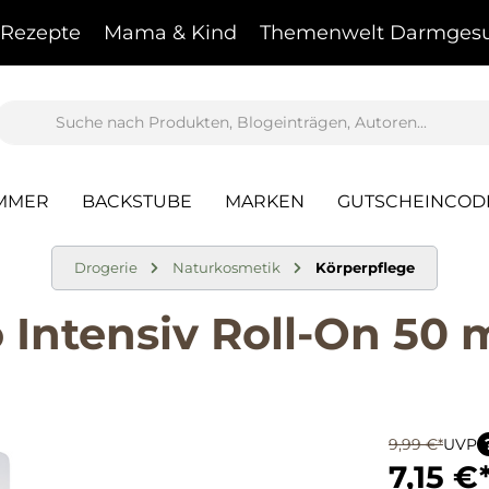
Rezepte
Mama & Kind
Themenwelt Darmgesu
AMMER
BACKSTUBE
MARKEN
GUTSCHEINCOD
Drogerie
Naturkosmetik
Körperpflege
Intensiv Roll-On 50 
9,99 €*
UVP
7,15 €