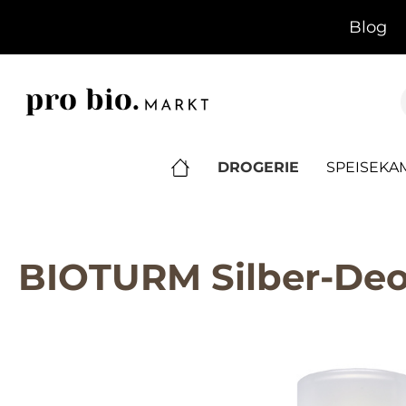
springen
Zur Hauptnavigation springen
Blog
DROGERIE
SPEISEK
BIOTURM Silber-Deo 
Bildergalerie überspringen