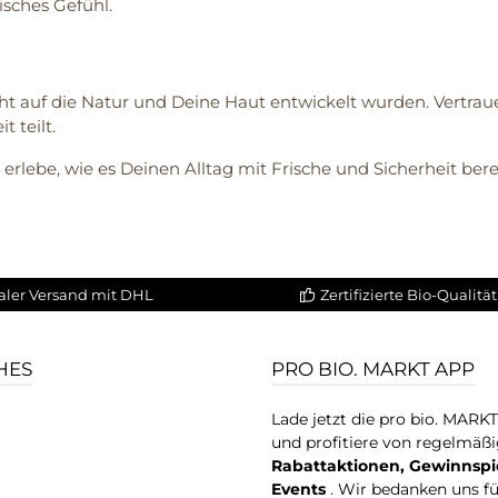
risches Gefühl.
 auf die Natur und Deine Haut entwickelt wurden. Vertraue 
 teilt.
erlebe, wie es Deinen Alltag mit Frische und Sicherheit bere
aler Versand mit DHL
Zertifizierte Bio-Qualität
HES
PRO BIO. MARKT APP
Lade jetzt die pro bio. MARK
und profitiere von regelmäß
Rabattaktionen, Gewinnspi
Events
. Wir bedanken uns f