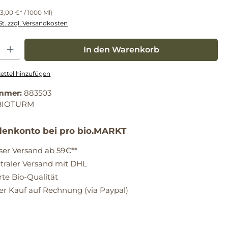
43,00 €* / 1000 Ml)
St. zzgl. Versandkosten
: Gib den gewünschten Wert ein oder benutze die Schaltflächen um die Anz
In den Warenkorb
ttel hinzufügen
mmer:
883503
BIOTURM
enkonto bei pro bio.MARKT
ser Versand ab 59€**
raler Versand mit DHL
erte Bio-Qualität
 Kauf auf Rechnung (via Paypal)