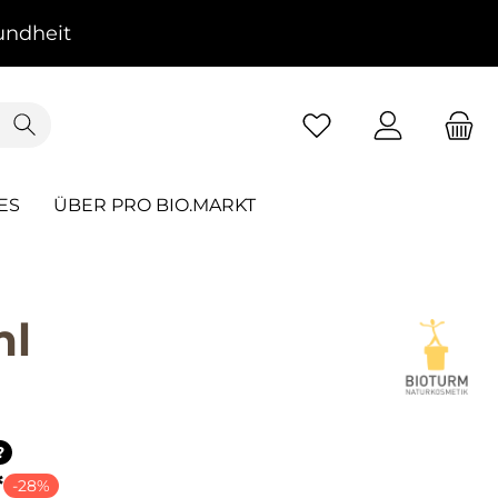
ndheit
ES
ÜBER PRO BIO.MARKT
ml
?
*
-28%