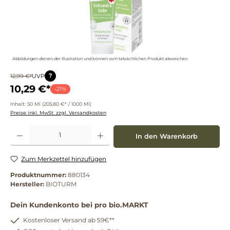
Abbildungen dienen der Illustration und können vom tatsächlichen Produkt abweichen.
?
12,99 €*
UVP
10,29 €*
-21%
Inhalt:
50 Ml
(205,80 €* / 1000 Ml)
Preise inkl. MwSt. zzgl. Versandkosten
Produkt Anzahl: Gib den gewünschten Wert ein oder benutze die Schaltflächen um die 
In den Warenkorb
Zum Merkzettel hinzufügen
Produktnummer:
880134
Hersteller:
BIOTURM
Dein Kundenkonto bei pro bio.MARKT
Kostenloser Versand ab 59€**