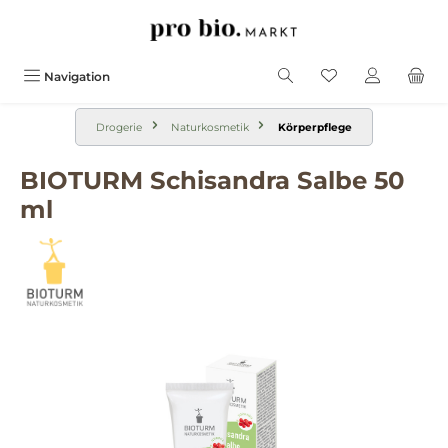
alt springen
Navigation
Drogerie
Naturkosmetik
Körperpflege
BIOTURM Schisandra Salbe 50
ml
Bildergalerie überspringen