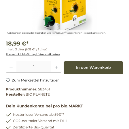
Abbildungen dienen der Illustration und können vom tatsächlichen Produkt abweichen.
18,99 €*
Inhalt:
3 Liter
(6,33 €* / 1 Liter)
Preise inkl. MwSt. zzgl. Versandkosten
Produkt Anzahl: Gib den gewünschten Wert ein oder benutze die Schaltflächen um die 
In den Warenkorb
Zum Merkzettel hinzufügen
Produktnummer:
583451
Hersteller:
BIO PLANÈTE
Dein Kundenkonto bei pro bio.MARKT
Kostenloser Versand ab 59€**
CO2-neutraler Versand mit DHL
Zertifizierte Bio-Qualität