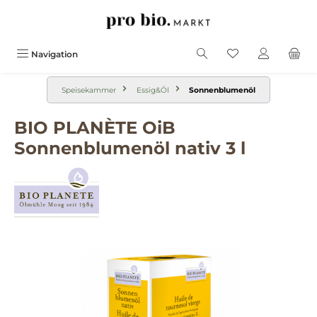
alt springen
Navigation
Speisekammer
Essig&Öl
Sonnenblumenöl
BIO PLANÈTE OiB
Sonnenblumenöl nativ 3 l
Bildergalerie überspringen