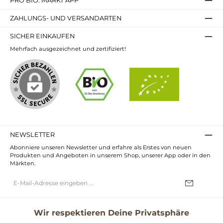
PRO BIO. MARKT APP
ZAHLUNGS- UND VERSANDARTEN
SICHER EINKAUFEN
Mehrfach ausgezeichnet und zertifiziert!
NEWSLETTER
Abonniere unseren Newsletter und erfahre als Erstes von neuen
Produkten und Angeboten in unserem Shop, unserer App oder in den
Märkten.
E-
Mail-
Adresse*
Ich habe die
Datenschutzbestimmungen
zur Kenntnis genommen und
die
AGB
gelesen und bin mit ihnen einverstanden.
Wir respektieren Deine Privatsphäre