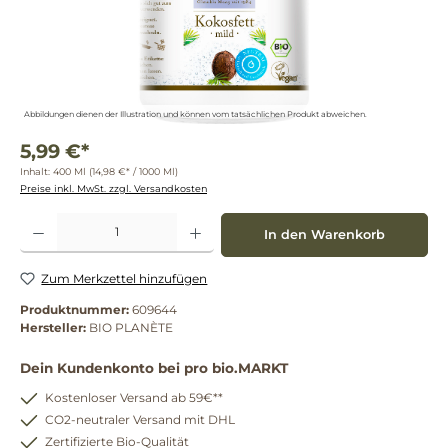
Abbildungen dienen der Illustration und können vom tatsächlichen Produkt abweichen.
5,99 €*
Inhalt:
400 Ml
(14,98 €* / 1000 Ml)
Preise inkl. MwSt. zzgl. Versandkosten
Produkt Anzahl: Gib den gewünschten Wert ein oder benutze die Schaltflächen um die 
In den Warenkorb
Zum Merkzettel hinzufügen
Produktnummer:
609644
Hersteller:
BIO PLANÈTE
Dein Kundenkonto bei pro bio.MARKT
Kostenloser Versand ab 59€**
CO2-neutraler Versand mit DHL
Zertifizierte Bio-Qualität