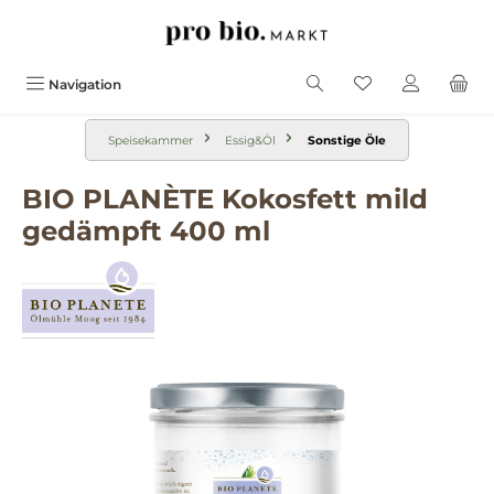
alt springen
Navigation
Speisekammer
Essig&Öl
Sonstige Öle
BIO PLANÈTE Kokosfett mild
gedämpft 400 ml
Bildergalerie überspringen