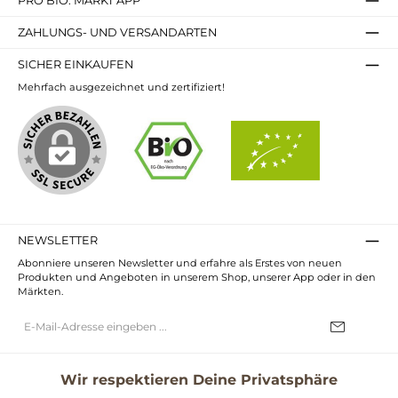
PRO BIO. MARKT APP
ZAHLUNGS- UND VERSANDARTEN
SICHER EINKAUFEN
Mehrfach ausgezeichnet und zertifiziert!
NEWSLETTER
Abonniere unseren Newsletter und erfahre als Erstes von neuen
Produkten und Angeboten in unserem Shop, unserer App oder in den
Märkten.
E-
Mail-
Adresse*
Ich habe die
Datenschutzbestimmungen
zur Kenntnis genommen und
die
AGB
gelesen und bin mit ihnen einverstanden.
Wir respektieren Deine Privatsphäre