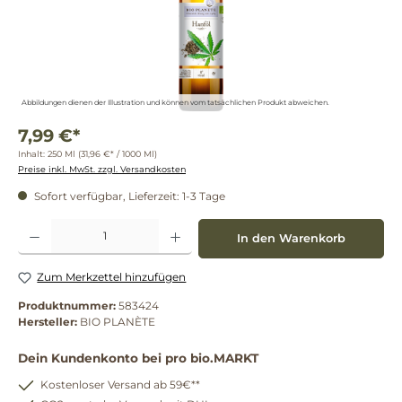
Abbildungen dienen der Illustration und können vom tatsächlichen Produkt abweichen.
7,99 €*
Inhalt:
250 Ml
(31,96 €* / 1000 Ml)
Preise inkl. MwSt. zzgl. Versandkosten
Sofort verfügbar, Lieferzeit: 1-3 Tage
Produkt Anzahl: Gib den gewünschten Wert ein oder benutze die Schaltflächen um die 
In den Warenkorb
Zum Merkzettel hinzufügen
Produktnummer:
583424
Hersteller:
BIO PLANÈTE
Dein Kundenkonto bei pro bio.MARKT
Kostenloser Versand ab 59€**