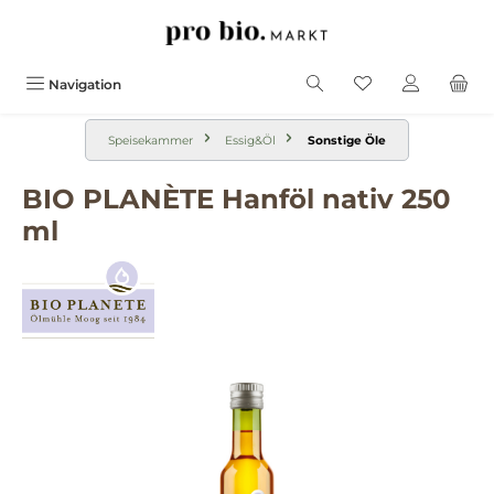
alt springen
Navigation
Speisekammer
Essig&Öl
Sonstige Öle
BIO PLANÈTE Hanföl nativ 250
ml
Bildergalerie überspringen