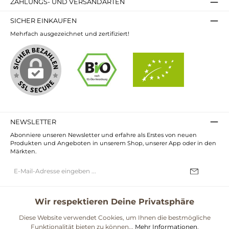
ZAHLUNGS- UND VERSANDARTEN
SICHER EINKAUFEN
Mehrfach ausgezeichnet und zertifiziert!
NEWSLETTER
Abonniere unseren Newsletter und erfahre als Erstes von neuen
Produkten und Angeboten in unserem Shop, unserer App oder in den
Märkten.
E-
Mail-
Adresse*
Ich habe die
Datenschutzbestimmungen
zur Kenntnis genommen und
die
AGB
gelesen und bin mit ihnen einverstanden.
Wir respektieren Deine Privatsphäre
UNSERE COMMUNITIES
Diese Website verwendet Cookies, um Ihnen die bestmögliche
Funktionalität bieten zu können...
Mehr Informationen
.