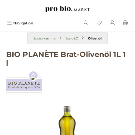
alt springen
Navigation
Speisekammer
Essig&Öl
Olivenöl
BIO PLANÈTE Brat-Olivenöl 1L 1
l
Bildergalerie überspringen