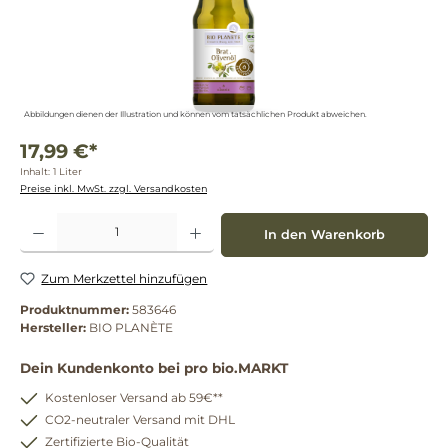
Abbildungen dienen der Illustration und können vom tatsächlichen Produkt abweichen.
17,99 €*
Inhalt:
1 Liter
Preise inkl. MwSt. zzgl. Versandkosten
Produkt Anzahl: Gib den gewünschten Wert ein oder benutze die Schaltflächen um die 
In den Warenkorb
Zum Merkzettel hinzufügen
Produktnummer:
583646
Hersteller:
BIO PLANÈTE
Dein Kundenkonto bei pro bio.MARKT
Kostenloser Versand ab 59€**
CO2-neutraler Versand mit DHL
Zertifizierte Bio-Qualität