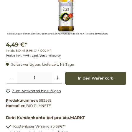
Abbildungen dienen der Illustration und können vom tatsächlichen Produkt abweichen.
4,49 €*
Inhalt:
500 Ml
(8,98 €* / 1000 Ml)
Preise inkl. MwSt. zzgl. Versandkosten
Sofort verfügbar, Lieferzeit: 1-3 Tage
Produkt Anzahl: Gib den gewünschten Wert ein oder benutze die Schaltflächen um die 
In den Warenkorb
Zum Merkzettel hinzufügen
Produktnummer:
583562
Hersteller:
BIO PLANÈTE
Dein Kundenkonto bei pro bio.MARKT
Kostenloser Versand ab 59€**