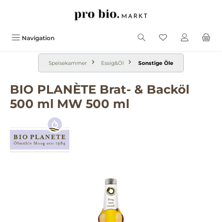
alt springen
Navigation
Speisekammer
Essig&Öl
Sonstige Öle
BIO PLANÈTE Brat- & Backöl
500 ml MW 500 ml
Bildergalerie überspringen