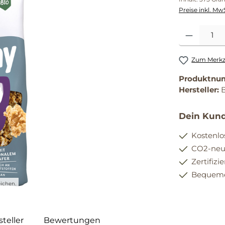
Preise inkl. Mw
Produkt Anzahl
Zum Merkze
Produktnu
Hersteller:
Dein Kund
Kostenlo
CO2-neut
Zertifizi
Bequemer
ichen.
teller
Bewertungen