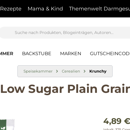
Rezepte
Mama & Kind
Themenwelt Darmgesu
AMMER
BACKSTUBE
MARKEN
GUTSCHEINCOD
Speisekammer
Cerealien
Krunchy
ow Sugar Plain Grain
4,89 €
Inhalt:
375 Gr