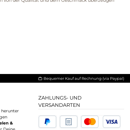
Dich von der Qualität und dem Geschmack überzeugen
Bequemer Kauf auf Rechnung (via Paypal)
ZAHLUNGS- UND
VERSANDARTEN
T herunter
igen
elen &
ür Deine