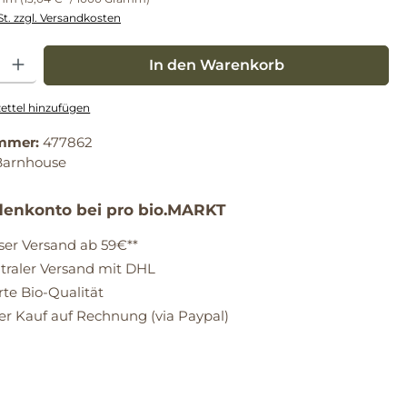
St. zzgl. Versandkosten
: Gib den gewünschten Wert ein oder benutze die Schaltflächen um die Anz
In den Warenkorb
ttel hinzufügen
mmer:
477862
Barnhouse
enkonto bei pro bio.MARKT
ser Versand ab 59€**
raler Versand mit DHL
erte Bio-Qualität
 Kauf auf Rechnung (via Paypal)