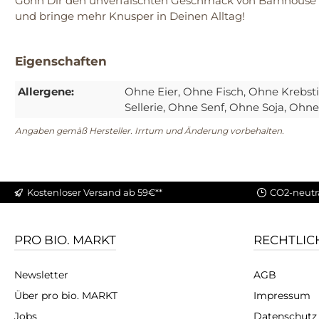
Gönn Dir den unverfälschten Geschmack von Barnhouse u
und bringe mehr Knusper in Deinen Alltag!
Eigenschaften
Allergene:
Ohne Eier
, Ohne Fisch
, Ohne Krebst
Sellerie
, Ohne Senf
, Ohne Soja
, Ohne 
Angaben gemäß Hersteller. Irrtum und Änderung vorbehalten.
Kostenloser Versand ab 59€**
CO2-neutr
PRO BIO. MARKT
RECHTLIC
Newsletter
AGB
Über pro bio. MARKT
Impressum
Jobs
Datenschutz