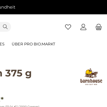
ndheit
ES
ÜBER PRO BIO.MARKT
 375 g
*
amm
(13,04 €* / 1000 Gramm)