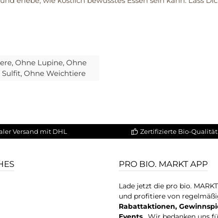
nd erlebe, wie köstlich bewusstes Essen sein kann. Lass 
iere
, Ohne Lupine
, Ohne
Sulfit
, Ohne Weichtiere
aler Versand mit DHL
Zertifizierte Bio-Qualität
HES
PRO BIO. MARKT APP
Lade jetzt die pro bio. MARK
und profitiere von regelmäß
Rabattaktionen, Gewinnspi
Events
. Wir bedanken uns f