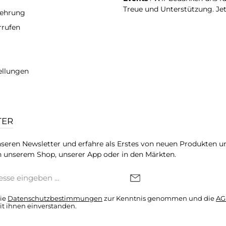
Treue und Unterstützung. Je
lehrung
rrufen
ellungen
TER
seren Newsletter und erfahre als Erstes von neuen Produkten u
 unserem Shop, unserer App oder in den Märkten.
die
Datenschutzbestimmungen
zur Kenntnis genommen und die
AG
it ihnen einverstanden.