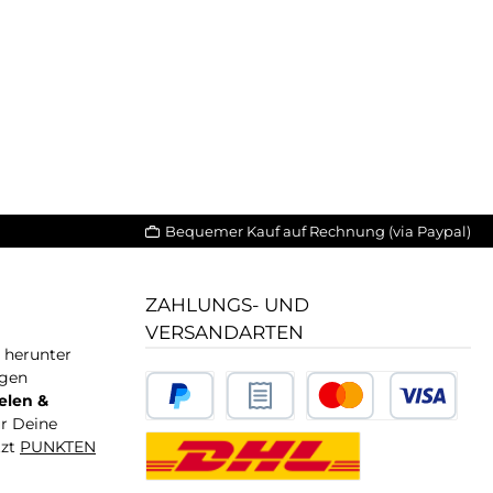
Bequemer Kauf auf Rechnung (via Paypal)
ZAHLUNGS- UND
VERSANDARTEN
T herunter
igen
elen &
ür Deine
tzt
PUNKTEN