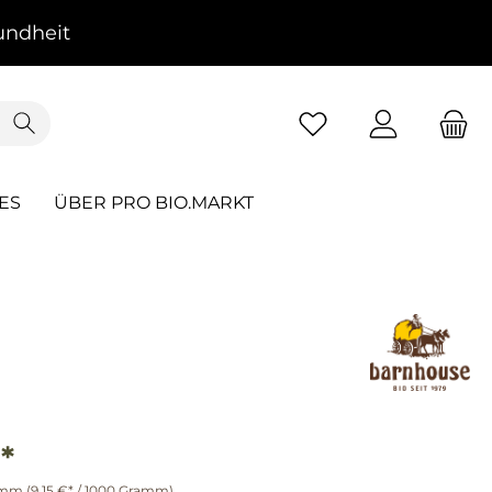
ndheit
ES
ÜBER PRO BIO.MARKT
*
amm
(9,15 €* / 1000 Gramm)