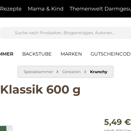
Rezepte
Mama & Kind
Themenwelt Darmgesu
AMMER
BACKSTUBE
MARKEN
GUTSCHEINCOD
Speisekammer
Cerealien
Krunchy
Klassik 600 g
5,49 €
Inhalt:
600 Gr