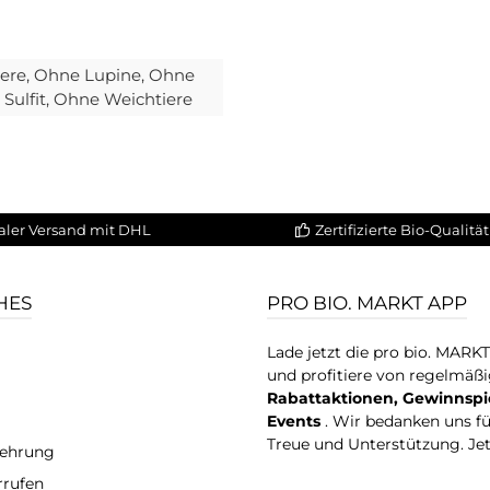
iere
, Ohne Lupine
, Ohne
Sulfit
, Ohne Weichtiere
aler Versand mit DHL
Zertifizierte Bio-Qualität
HES
PRO BIO. MARKT APP
Lade jetzt die pro bio. MARK
und profitiere von regelmäß
Rabattaktionen, Gewinnspi
Events
. Wir bedanken uns f
Treue und Unterstützung. Je
lehrung
rrufen