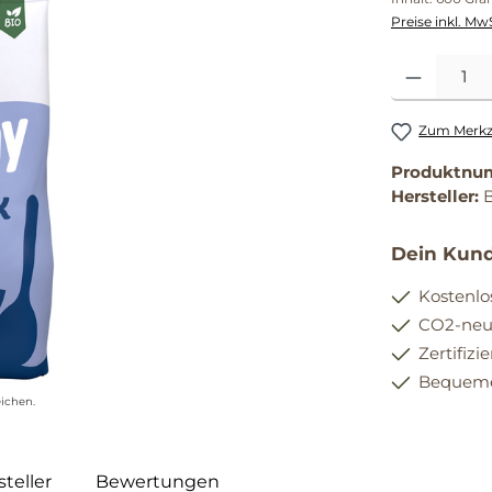
Preise inkl. Mw
Produkt Anzahl
Zum Merkze
Produktnu
Hersteller:
Dein Kund
Kostenlo
CO2-neut
Zertifizi
Bequemer
ichen.
teller
Bewertungen