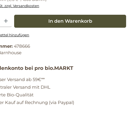
St. zzgl. Versandkosten
: Gib den gewünschten Wert ein oder benutze die Schaltflächen um die Anz
In den Warenkorb
ttel hinzufügen
mmer:
478666
Barnhouse
enkonto bei pro bio.MARKT
ser Versand ab 59€**
raler Versand mit DHL
erte Bio-Qualität
 Kauf auf Rechnung (via Paypal)