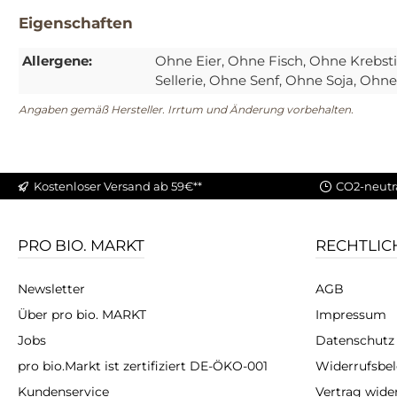
Eigenschaften
Allergene:
Ohne Eier
, Ohne Fisch
, Ohne Krebst
Sellerie
, Ohne Senf
, Ohne Soja
, Ohne 
Angaben gemäß Hersteller. Irrtum und Änderung vorbehalten.
Kostenloser Versand ab 59€**
CO2-neutr
PRO BIO. MARKT
RECHTLIC
Newsletter
AGB
Über pro bio. MARKT
Impressum
Jobs
Datenschutz
pro bio.Markt ist zertifiziert DE-ÖKO-001
Widerrufsbe
Kundenservice
Vertrag wide