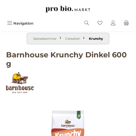
alt springen
Navigation
Speisekammer
Cerealien
Krunchy
Barnhouse Krunchy Dinkel 600
g
Bildergalerie überspringen