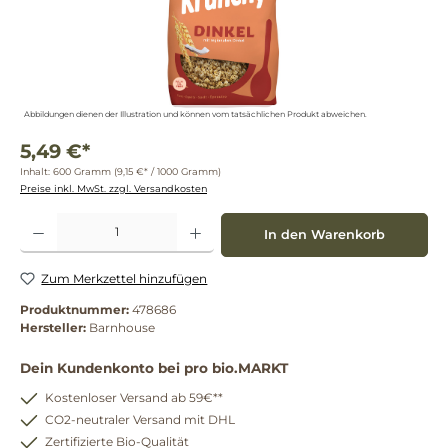
Abbildungen dienen der Illustration und können vom tatsächlichen Produkt abweichen.
5,49 €*
Inhalt:
600 Gramm
(9,15 €* / 1000 Gramm)
Preise inkl. MwSt. zzgl. Versandkosten
Produkt Anzahl: Gib den gewünschten Wert ein oder benutze die Schaltflächen um die 
In den Warenkorb
Zum Merkzettel hinzufügen
Produktnummer:
478686
Hersteller:
Barnhouse
Dein Kundenkonto bei pro bio.MARKT
Kostenloser Versand ab 59€**
CO2-neutraler Versand mit DHL
Zertifizierte Bio-Qualität