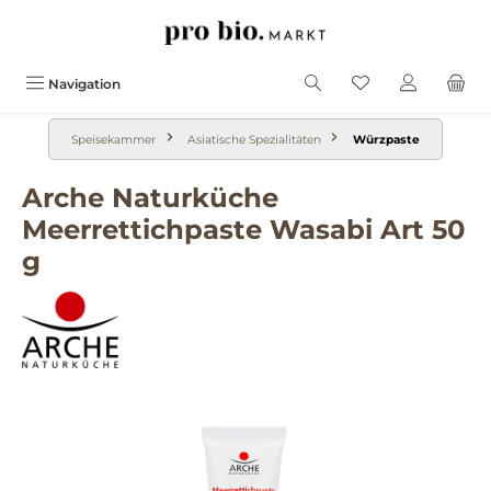
alt springen
Navigation
Speisekammer
Asiatische Spezialitäten
Würzpaste
Arche Naturküche
Meerrettichpaste Wasabi Art 50
g
Bildergalerie überspringen