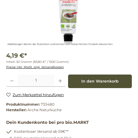
Abbildungen dienen der Illustration und können vom tatsächlichen Produkt abweichen.
4,19 €*
Inhalt:
50 Gramm
(83,80 €* / 1000 Gramm)
Preise inkl. MwSt. zzgl. Versandkosten
Produkt Anzahl: Gib den gewünschten Wert ein oder benutze die Schaltflächen um die 
In den Warenkorb
Zum Merkzettel hinzufügen
Produktnummer:
733480
Hersteller:
Arche Naturküche
Dein Kundenkonto bei pro bio.MARKT
Kostenloser Versand ab 59€**