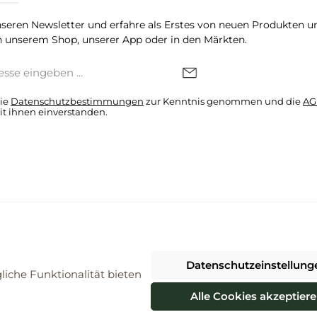
seren Newsletter und erfahre als Erstes von neuen Produkten u
 unserem Shop, unserer App oder in den Märkten.
die
Datenschutzbestimmungen
zur Kenntnis genommen und die
AG
it ihnen einverstanden.
denkonto * Alle Preise inkl. gesetzl. Mehrwertsteuer zzgl.
Versandkosten
Datenschutzeinstellung
026 ProBiomarkt WebShop - Alle Rechte vorbehalten. Theme by
ThemeWa
iche Funktionalität bieten
Alle Cookies akzeptier
Vertrag widerrufen