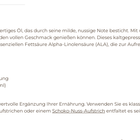
ertiges Öl, das durch seine milde, nussige Note besticht. Mi
 Sie den vollen Geschmack genießen können. Dieses kaltgepr
ssenziellen Fettsäure Alpha-Linolensäure (ALA), die zur Auf
rung
ml)
 wertvolle Ergänzung Ihrer Ernährung. Verwenden Sie es klas
ufstrichen oder einem
Schoko-Nuss-Aufstrich
entfaltet es se