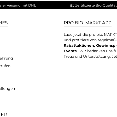
aler Versand mit DHL
Zertifizierte Bio-Qualität
HES
PRO BIO. MARKT APP
Lade jetzt die pro bio. MARK
und profitiere von regelmäß
Rabattaktionen, Gewinnspi
Events
. Wir bedanken uns f
Treue und Unterstützung. Je
lehrung
rrufen
ellungen
TER