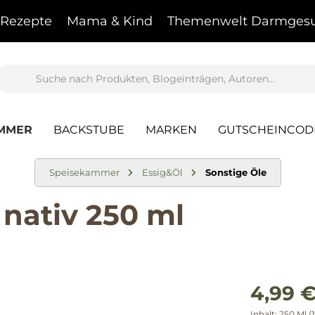
Rezepte
Mama & Kind
Themenwelt Darmgesu
AMMER
BACKSTUBE
MARKEN
GUTSCHEINCOD
Speisekammer
Essig&Öl
Sonstige Öle
nativ 250 ml
4,99 €
Inhalt:
250 Ml
(