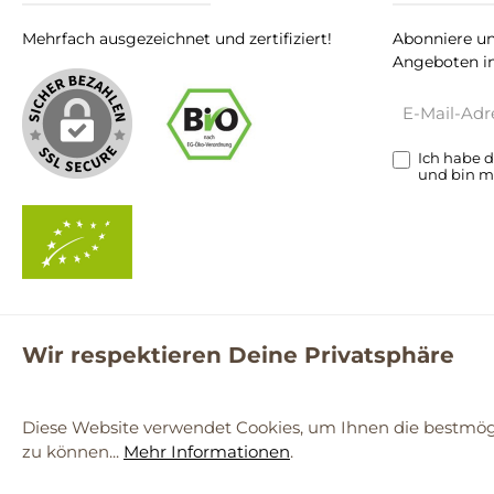
Mehrfach ausgezeichnet und zertifiziert!
Abonniere un
Angeboten in
E-
Mail-
Adresse*
Ich habe 
und bin m
Wir respektieren Deine Privatsphäre
**Kostenloser Versand ab 59€ nur mit einem pro.bio MARKT Kun
© 2
Diese Website verwendet Cookies, um Ihnen die bestmögl
zu können...
Mehr Informationen
.
Werkzeugleiste anzeigen