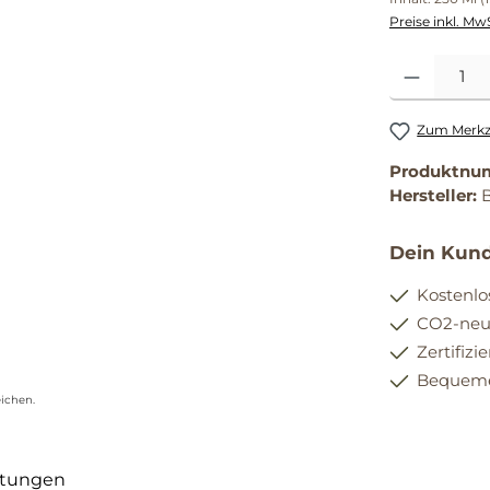
Preise inkl. Mw
Produkt Anzahl
Zum Merkze
Produktnu
Hersteller:
Dein Kund
Kostenlo
CO2-neut
Zertifizi
Bequemer
ichen.
tungen