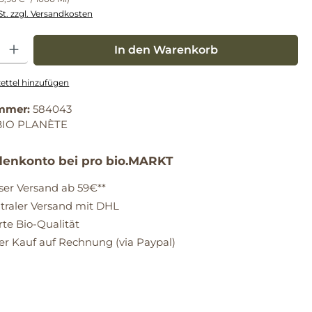
St. zzgl. Versandkosten
: Gib den gewünschten Wert ein oder benutze die Schaltflächen um die Anz
In den Warenkorb
ttel hinzufügen
mmer:
584043
BIO PLANÈTE
enkonto bei pro bio.MARKT
ser Versand ab 59€**
raler Versand mit DHL
erte Bio-Qualität
 Kauf auf Rechnung (via Paypal)