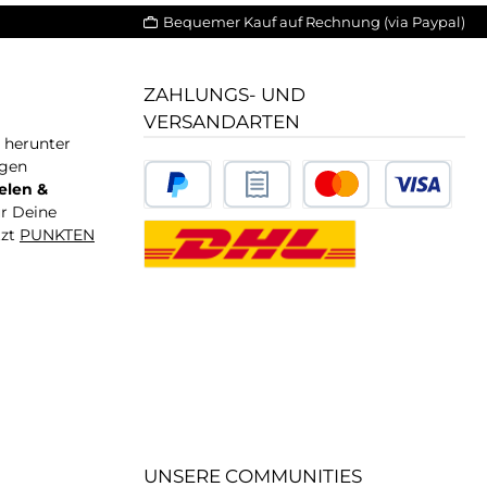
Bequemer Kauf auf Rechnung (via Paypal)
ZAHLUNGS- UND
VERSANDARTEN
T herunter
igen
elen &
ür Deine
tzt
PUNKTEN
UNSERE COMMUNITIES