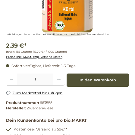
Abbildungen dienen der Illustration und können vom tatsächlichen Produkt abweichen.
2,39 €*
Inhalt:
135 Gramm
(17,70 €* / 1000 Gramm)
Preise inkl. MwSt. zzgl. Versandkosten
Sofort verfügbar, Lieferzeit: 1-3 Tage
Produkt Anzahl: Gib den gewünschten Wert ein oder benutze die Schaltflächen um die 
In den Warenkorb
Zum Merkzettel hinzufügen
Produktnummer:
663555
Hersteller:
Zwergenwiese
Dein Kundenkonto bei pro bio.MARKT
Kostenloser Versand ab 59€**