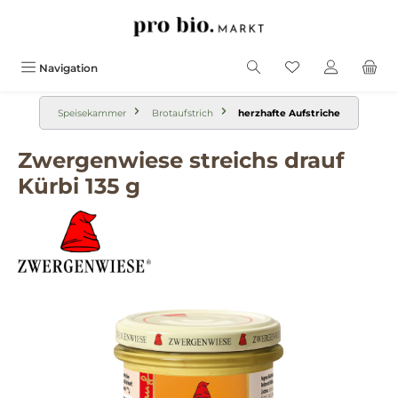
alt springen
Navigation
Speisekammer
Brotaufstrich
herzhafte Aufstriche
Zwergenwiese streichs drauf
Kürbi 135 g
Bildergalerie überspringen