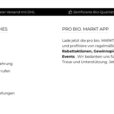
aler Versand mit DHL
Zertifizierte Bio-Qualität
HES
PRO BIO. MARKT APP
Lade jetzt die pro bio. MARK
und profitiere von regelmäß
Rabattaktionen, Gewinnspi
Events
. Wir bedanken uns f
Treue und Unterstützung. Je
lehrung
rrufen
ellungen