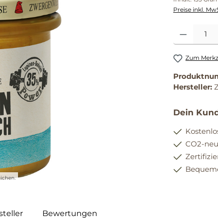
Preise inkl. Mw
Produkt Anzahl
Zum Merkze
Produktnu
Hersteller:
Dein Kund
Kostenlo
CO2-neut
Zertifizi
Bequemer
ichen.
teller
Bewertungen