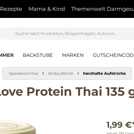
Rezepte
Mama & Kind
Themenwelt Darmgesu
AMMER
BACKSTUBE
MARKEN
GUTSCHEINCOD
Speisekammer
Brotaufstrich
herzhafte Aufstriche
ve Protein Thai 135 
1,99 €
Inhalt:
135 Gr