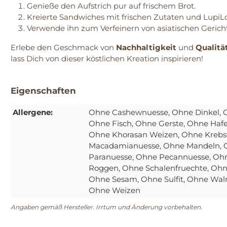
Genieße den Aufstrich pur auf frischem Brot.
Kreierte Sandwiches mit frischen Zutaten und LupiL
Verwende ihn zum Verfeinern von asiatischen Gerich
Erlebe den Geschmack von
Nachhaltigkeit
und
Qualitä
lass Dich von dieser köstlichen Kreation inspirieren!
Eigenschaften
Allergene:
Ohne Cashewnuesse
, Ohne Dinkel
, 
Ohne Fisch
, Ohne Gerste
, Ohne Haf
Ohne Khorasan Weizen
, Ohne Krebs
Macadamianuesse
, Ohne Mandeln
,
Paranuesse
, Ohne Pecannuesse
, Oh
Roggen
, Ohne Schalenfruechte
, Ohn
Ohne Sesam
, Ohne Sulfit
, Ohne Wal
Ohne Weizen
Angaben gemäß Hersteller. Irrtum und Änderung vorbehalten.