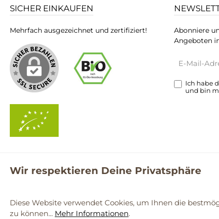
SICHER EINKAUFEN
NEWSLET
Mehrfach ausgezeichnet und zertifiziert!
Abonniere un
Angeboten in
E-
Mail-
Adresse*
Ich habe 
und bin m
Wir respektieren Deine Privatsphäre
**Kostenloser Versand ab 59€ nur mit einem pro.bio MARKT Kun
© 2
Diese Website verwendet Cookies, um Ihnen die bestmögl
zu können...
Mehr Informationen
.