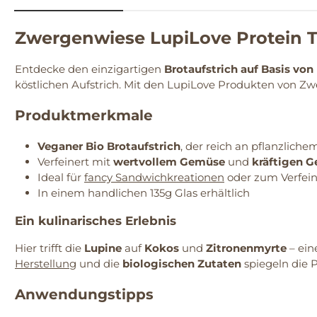
Zwergenwiese LupiLove Protein T
Entdecke den einzigartigen
Brotaufstrich auf Basis vo
köstlichen Aufstrich. Mit den LupiLove Produkten von Zwer
Produktmerkmale
Veganer Bio Brotaufstrich
, der reich an pflanzliche
Verfeinert mit
wertvollem Gemüse
und
kräftigen 
Ideal für
fancy Sandwichkreationen
oder zum Verfein
In einem handlichen 135g Glas erhältlich
Ein kulinarisches Erlebnis
Hier trifft die
Lupine
auf
Kokos
und
Zitronenmyrte
– ein
Herstellung
und die
biologischen Zutaten
spiegeln die P
Anwendungstipps