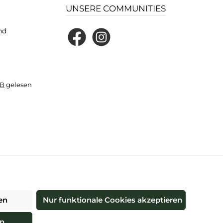
UNSERE COMMUNITIES
nd
Facebook
Instagram
B
gelesen
und ggf. Nachnahmegebühren, wenn nicht anders angegeben.
en
Nur funktionale Cookies akzeptieren
re®
en