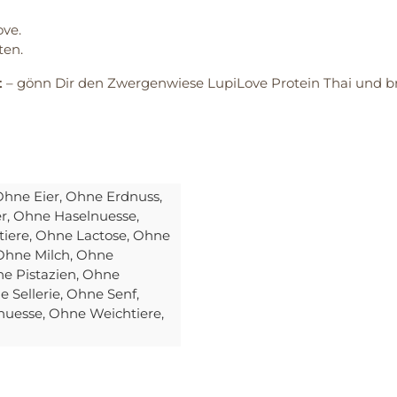
ove.
ten.
t
– gönn Dir den Zwergenwiese LupiLove Protein Thai und br
Ohne Eier
, Ohne Erdnuss
,
er
, Ohne Haselnuesse
,
tiere
, Ohne Lactose
, Ohne
 Ohne Milch
, Ohne
ne Pistazien
, Ohne
e Sellerie
, Ohne Senf
,
nuesse
, Ohne Weichtiere
,