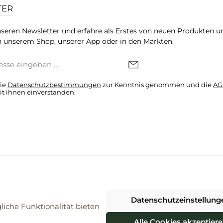
TER
seren Newsletter und erfahre als Erstes von neuen Produkten u
 unserem Shop, unserer App oder in den Märkten.
die
Datenschutzbestimmungen
zur Kenntnis genommen und die
AG
it ihnen einverstanden.
denkonto * Alle Preise inkl. gesetzl. Mehrwertsteuer zzgl.
Versandkosten
Datenschutzeinstellung
026 ProBiomarkt WebShop - Alle Rechte vorbehalten. Theme by
ThemeWa
iche Funktionalität bieten
Alle Cookies akzeptier