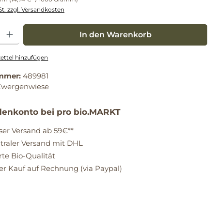
St. zzgl. Versandkosten
: Gib den gewünschten Wert ein oder benutze die Schaltflächen um die Anz
In den Warenkorb
ttel hinzufügen
mmer:
489981
Zwergenwiese
enkonto bei pro bio.MARKT
ser Versand ab 59€**
raler Versand mit DHL
erte Bio-Qualität
 Kauf auf Rechnung (via Paypal)