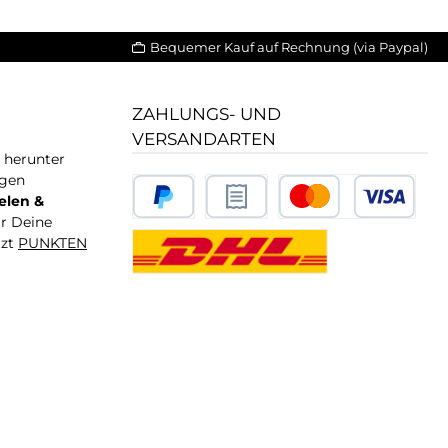
Bequemer Kauf auf Rechnung (via Paypal)
ZAHLUNGS- UND
VERSANDARTEN
T herunter
igen
elen &
ür Deine
tzt
PUNKTEN