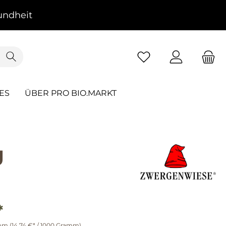
ndheit
ES
ÜBER PRO BIO.MARKT
g
*
amm
(14,74 €* / 1000 Gramm)