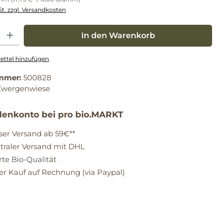
St. zzgl. Versandkosten
: Gib den gewünschten Wert ein oder benutze die Schaltflächen um die Anz
In den Warenkorb
ttel hinzufügen
mmer:
500828
Zwergenwiese
enkonto bei pro bio.MARKT
ser Versand ab 59€**
raler Versand mit DHL
erte Bio-Qualität
 Kauf auf Rechnung (via Paypal)