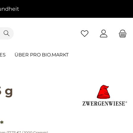
ndheit
ES
ÜBER PRO BIO.MARKT
 g
*
amm
(17,73 €* / 1000 Gramm)