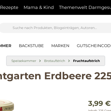
Rezepte
Mama & Kind
Themenwelt Darmgesu
AMMER
BACKSTUBE
MARKEN
GUTSCHEINCOD
Speisekammer
Brotaufstrich
Fruchtaufstrich
tgarten Erdbeere 225
3,99 €
Inhalt:
225 Gr