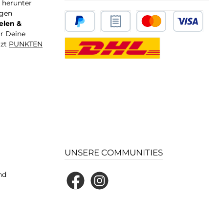
T herunter
igen
elen &
ür Deine
tzt
PUNKTEN
UNSERE COMMUNITIES
nd
Facebook
Instagram