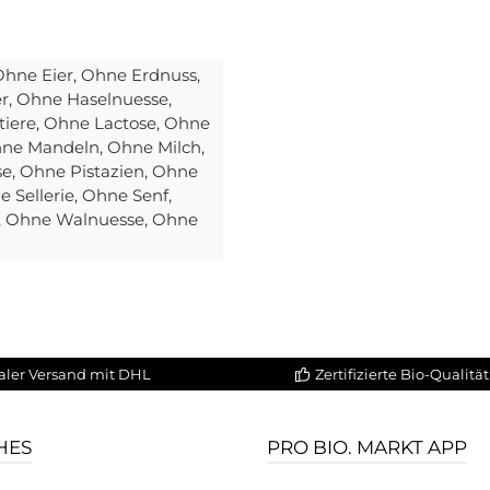
Ohne Eier
, Ohne Erdnuss
,
er
, Ohne Haselnuesse
,
tiere
, Ohne Lactose
, Ohne
hne Mandeln
, Ohne Milch
,
se
, Ohne Pistazien
, Ohne
e Sellerie
, Ohne Senf
,
, Ohne Walnuesse
, Ohne
aler Versand mit DHL
Zertifizierte Bio-Qualität
HES
PRO BIO. MARKT APP