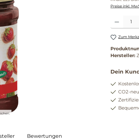
Preise inkl. Mw
Produkt Anzahl
Zum Merkze
Produktnu
Hersteller:
Dein Kund
Kostenlo
CO2-neut
Zertifizi
Bequemer
ichen.
teller
Bewertungen