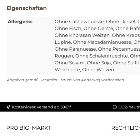
Eigenschaften
Allergene:
Ohne Cashewnuesse
, Ohne Dinkel
, 
Ohne Fisch
, Ohne Gerste
, Ohne Haf
Ohne Khorasan Weizen
, Ohne Krebs
Lupine
, Ohne Macadamianuesse
, O
Ohne Paranuesse
, Ohne Pecannues
Roggen
, Ohne Schalenfruechte
, Ohn
Ohne Sesam
, Ohne Soja
, Ohne Sulfit
Weichtiere
, Ohne Weizen
Angaben gemäß Hersteller. Irrtum und Änderung vorbehalten.
Kostenloser Versand ab 59€**
CO2-neutr
PRO BIO. MARKT
RECHTLIC