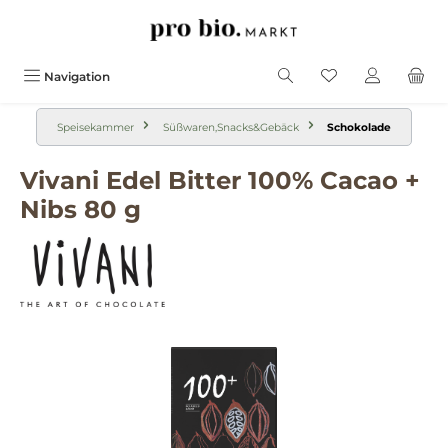
alt springen
Navigation
Speisekammer
Süßwaren,Snacks&Gebäck
Schokolade
Vivani Edel Bitter 100% Cacao +
Nibs 80 g
Bildergalerie überspringen