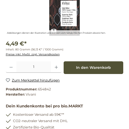
Abbildungen dienen der Illustration und können vom tatsächlichen Produkt abweichen.
4,49 €*
Inhalt:
80 Gramm
(56,13 €* / 1000 Gramm)
Preise inkl. MwSt. zzgl. Versandkosten
Produkt Anzahl: Gib den gewünschten Wert ein oder benutze die Schaltflächen um die 
In den Warenkorb
Zum Merkzettel hinzufügen
Produktnummer:
654842
Hersteller:
Vivani
Dein Kundenkonto bei pro bio.MARKT
Kostenloser Versand ab 59€**
CO2-neutraler Versand mit DHL
Zertifizierte Bio-Qualität