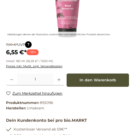
Abbildungen dienen der Illustration und können vom tatsächlichen Produkt abweichen.
?
7,99 €*
UVP
6,55 €*
-18%
Inhalt:
180 Ml
(36,39 €* / 1000 Ml)
Preise inkl. MwSt. zzgl. Versandkosten
Produkt Anzahl: Gib den gewünschten Wert ein oder benutze die Schaltflächen um die 
In den Warenkorb
Zum Merkzettel hinzufügen
Produktnummer:
892096
Hersteller:
Urtekram
Dein Kundenkonto bei pro bio.MARKT
Kostenloser Versand ab 59€**