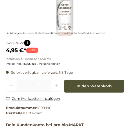
Abbildungen dienen der Illustration und können vom tatsächlichen Produkt abweichen.
?
7,49 €*
UVP
4,95 €*
-34%
Inhalt:
250 Ml
(19,80 €* / 1000 Ml)
Preise inkl. MwSt. zzgl. Versandkosten
Sofort verfügbar, Lieferzeit: 1-3 Tage
Produkt Anzahl: Gib den gewünschten Wert ein oder benutze die Schaltflächen um die 
In den Warenkorb
Zum Merkzettel hinzufügen
Produktnummer:
890996
Hersteller:
Urtekram
Dein Kundenkonto bei pro bio.MARKT