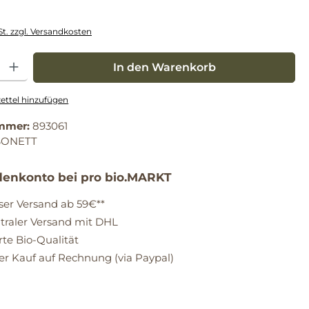
St. zzgl. Versandkosten
: Gib den gewünschten Wert ein oder benutze die Schaltflächen um die Anz
In den Warenkorb
ttel hinzufügen
mmer:
893061
SONETT
enkonto bei pro bio.MARKT
ser Versand ab 59€**
raler Versand mit DHL
erte Bio-Qualität
 Kauf auf Rechnung (via Paypal)