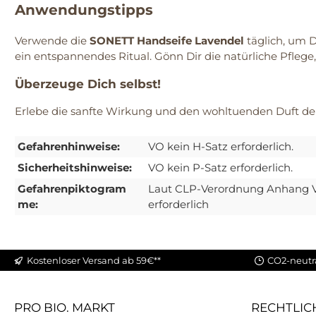
Anwendungstipps
Verwende die
SONETT Handseife Lavendel
täglich, um D
ein entspannendes Ritual. Gönn Dir die natürliche Pflege
Überzeuge Dich selbst!
Erlebe die sanfte Wirkung und den wohltuenden Duft d
Gefahrenhinweise:
VO kein H-Satz erforderlich.
Sicherheitshinweise:
VO kein P-Satz erforderlich.
Gefahrenpiktogram
Laut CLP-Verordnung Anhang 
me:
erforderlich
Kostenloser Versand ab 59€**
CO2-neutr
PRO BIO. MARKT
RECHTLIC