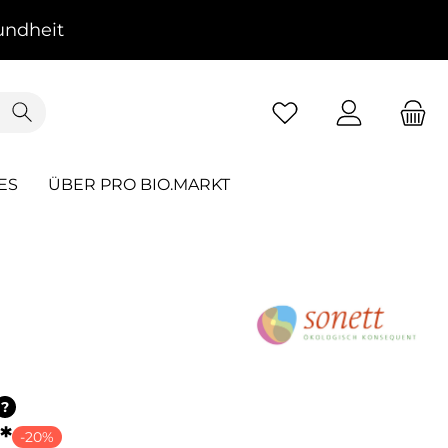
ndheit
ES
ÜBER PRO BIO.MARKT
?
*
-20%