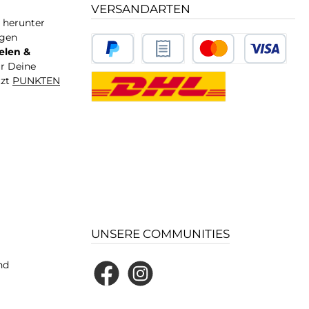
VERSANDARTEN
T herunter
igen
elen &
ür Deine
tzt
PUNKTEN
UNSERE COMMUNITIES
nd
Facebook
Instagram