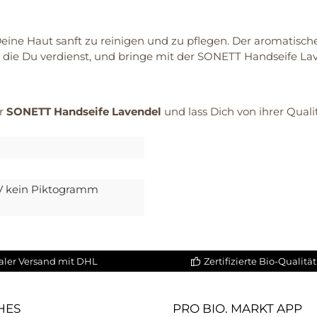
eine Haut sanft zu reinigen und zu pflegen. Der aromatisc
, die Du verdienst, und bringe mit der SONETT Handseife Lav
er
SONETT Handseife Lavendel
und lass Dich von ihrer Quali
V kein Piktogramm
aler Versand mit DHL
Zertifizierte Bio-Qualität
HES
PRO BIO. MARKT APP