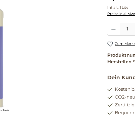
Inhalt:
1 Liter
Preise inkl. Mw
Produkt Anzahl
Zum Merkze
Produktnu
Hersteller:
Dein Kund
Kostenlo
CO2-neut
Zertifizi
ichen.
Bequemer