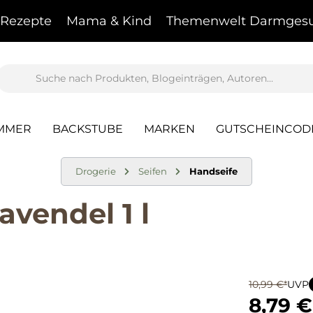
Rezepte
Mama & Kind
Themenwelt Darmgesu
AMMER
BACKSTUBE
MARKEN
GUTSCHEINCOD
Drogerie
Seifen
Handseife
vendel 1 l
10,99 €*
UVP
8,79 €