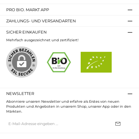
PRO BIO. MARKT APP
ZAHLUNGS- UND VERSANDARTEN
SICHER EINKAUFEN
Mehrfach ausgezeichnet und zertifiziert!
NEWSLETTER
Abonniere unseren Newsletter und erfahre als Erstes von neuen
Produkten und Angeboten in unserem Shop, unserer App oder in den
Märkten.
E-
Mail-
Adresse*
Ich habe die
Datenschutzbestimmungen
zur Kenntnis genommen und
die
AGB
gelesen und bin mit ihnen einverstanden.