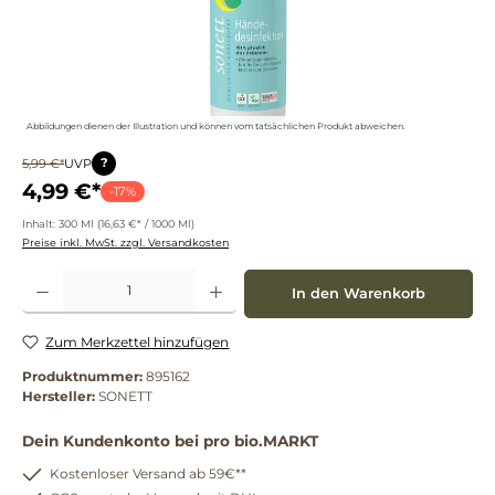
Abbildungen dienen der Illustration und können vom tatsächlichen Produkt abweichen.
?
5,99 €*
UVP
4,99 €*
-17%
Inhalt:
300 Ml
(16,63 €* / 1000 Ml)
Preise inkl. MwSt. zzgl. Versandkosten
Produkt Anzahl: Gib den gewünschten Wert ein oder benutze die Schaltflächen um die 
In den Warenkorb
Zum Merkzettel hinzufügen
Produktnummer:
895162
Hersteller:
SONETT
Dein Kundenkonto bei pro bio.MARKT
Kostenloser Versand ab 59€**