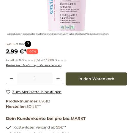
Abbildungen dienen der Illustration und können vom tatsächlichen Produkt abweichen.
?
3,49 €*
UVP
2,99 €*
-14%
Inhalt:
450 Gramm
(6,64 €* / 1000 Gramm)
Preise inkl. MwSt. zzgl. Versandkosten
Produkt Anzahl: Gib den gewünschten Wert ein oder benutze die Schaltflächen um die 
In den Warenkorb
Zum Merkzettel hinzufügen
Produktnummer:
895113
Hersteller:
SONETT
Dein Kundenkonto bei pro bio.MARKT
Kostenloser Versand ab 59€**