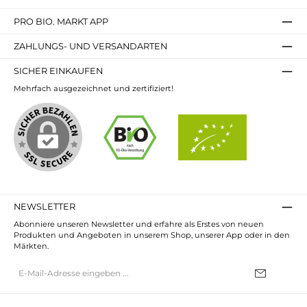
PRO BIO. MARKT APP
ZAHLUNGS- UND VERSANDARTEN
SICHER EINKAUFEN
Mehrfach ausgezeichnet und zertifiziert!
NEWSLETTER
Abonniere unseren Newsletter und erfahre als Erstes von neuen
Produkten und Angeboten in unserem Shop, unserer App oder in den
Märkten.
E-
Mail-
Adresse*
Ich habe die
Datenschutzbestimmungen
zur Kenntnis genommen und
die
AGB
gelesen und bin mit ihnen einverstanden.