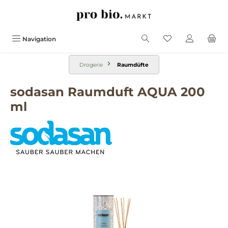
alt springen
Navigation
Drogerie
Raumdüfte
sodasan Raumduft AQUA 200
ml
Bildergalerie überspringen