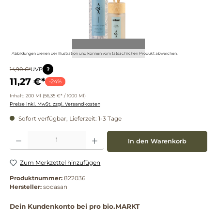
Abbildungen dienen der Illustration und können vom tatsächlichen Produkt abweichen.
?
14,90 €*
UVP
11,27 €*
-24%
Inhalt:
200 Ml
(56,35 €* / 1000 Ml)
Preise inkl. MwSt. zzgl. Versandkosten
Sofort verfügbar, Lieferzeit: 1-3 Tage
Produkt Anzahl: Gib den gewünschten Wert ein oder benutze die Schaltflächen um die 
In den Warenkorb
Zum Merkzettel hinzufügen
Produktnummer:
822036
Hersteller:
sodasan
Dein Kundenkonto bei pro bio.MARKT