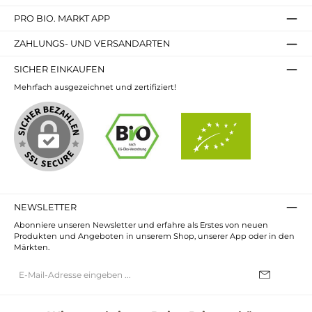
PRO BIO. MARKT APP
ZAHLUNGS- UND VERSANDARTEN
SICHER EINKAUFEN
Mehrfach ausgezeichnet und zertifiziert!
NEWSLETTER
Abonniere unseren Newsletter und erfahre als Erstes von neuen
Produkten und Angeboten in unserem Shop, unserer App oder in den
Märkten.
E-
Mail-
Adresse*
Ich habe die
Datenschutzbestimmungen
zur Kenntnis genommen und
die
AGB
gelesen und bin mit ihnen einverstanden.