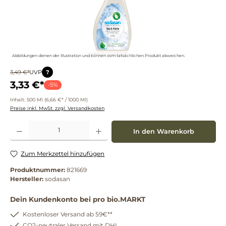
Abbildungen dienen der Illustration und können vom tatsächlichen Produkt abweichen.
?
3,49 €*
UVP
3,33 €*
-5%
Inhalt:
500 Ml
(6,66 €* / 1000 Ml)
Preise inkl. MwSt. zzgl. Versandkosten
Produkt Anzahl: Gib den gewünschten Wert ein oder benutze die Schaltflächen um die 
In den Warenkorb
Zum Merkzettel hinzufügen
Produktnummer:
821669
Hersteller:
sodasan
Dein Kundenkonto bei pro bio.MARKT
Kostenloser Versand ab 59€**
CO2-neutraler Versand mit DHL