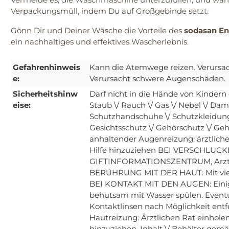
Verpackungsmüll, indem Du auf Großgebinde setzt.
Gönn Dir und Deiner Wäsche die Vorteile des
sodasan En
ein nachhaltiges und effektives Wascherlebnis.
Gefahrenhinweis
Kann die Atemwege reizen. Verursa
e:
Verursacht schwere Augenschäden.
Sicherheitshinw
Darf nicht in die Hände von Kinder
eise:
Staub \/ Rauch \/ Gas \/ Nebel \/ Dam
Schutzhandschuhe \/ Schutzkleidung
Gesichtsschutz \/ Gehörschutz \/ Geh
anhaltender Augenreizung: ärztliche 
Hilfe hinzuziehen BEI VERSCHLUCKE
GIFTINFORMATIONSZENTRUM, Arzt \/
BERÜHRUNG MIT DER HAUT: Mit viel 
BEI KONTAKT MIT DEN AUGEN: Eini
behutsam mit Wasser spülen. Event
Kontaktlinsen nach Möglichkeit entf
Hautreizung: Ärztlichen Rat einholen 
hinzuziehen. Inhalt \/ Behälter gem