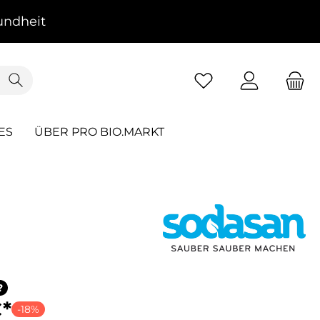
ndheit
ES
ÜBER PRO BIO.MARKT
?
€*
-18%