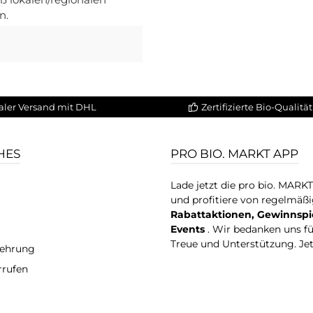
n.
aler Versand mit DHL
Zertifizierte Bio-Qualität
HES
PRO BIO. MARKT APP
Lade jetzt die pro bio. MARK
und profitiere von regelmäß
Rabattaktionen, Gewinnspi
Events
. Wir bedanken uns f
Treue und Unterstützung. Je
lehrung
rrufen