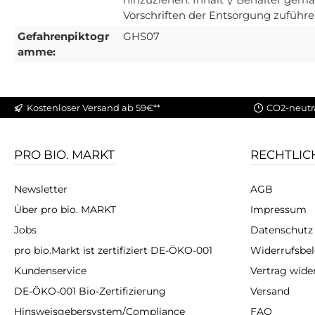
Vorschriften der Entsorgung zuführe
Gefahrenpiktogr
GHS07
amme:
Kostenloser Versand ab 59€**
CO2-neutr
PRO BIO. MARKT
RECHTLIC
Newsletter
AGB
Über pro bio. MARKT
Impressum
Jobs
Datenschutz
pro bio.Markt ist zertifiziert DE-ÖKO-001
Widerrufsbe
Kundenservice
Vertrag wide
DE-ÖKO-001 Bio-Zertifizierung
Versand
Hinsweisgebersystem/Compliance
FAQ