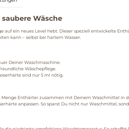
tungen
nd saubere Wäsche
e auf ein neues Level hebt. Dieser speziell entwickelte En
alten kann – selbst bei hartem Wasser.
auer Deiner Waschmaschine.
reundliche Wäschepflege.
sserhärte sind nur 5 ml nötig.
che Menge Enthärter zusammen mit Deinem Waschmittel in d
erhärte anpassen. So sparst Du nicht nur Waschmittel, sond
e die niedrigste empfohlene Waschtemperatur. So schaffst 