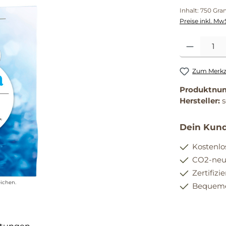
Inhalt:
750 Gr
Preise inkl. Mw
Produkt Anzahl
Zum Merkze
Produktnu
Hersteller:
Dein Kund
Kostenlo
CO2-neut
Zertifizi
ichen.
Bequemer