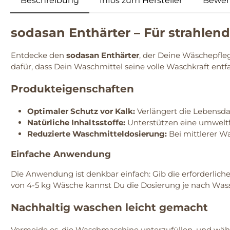
Beschreibung
Infos zum Hersteller
Bewer
sodasan Enthärter – Für strahle
Entdecke den
sodasan Enthärter
, der Deine Wäschepfleg
dafür, dass Dein Waschmittel seine volle Waschkraft entf
Produkteigenschaften
Optimaler Schutz vor Kalk:
Verlängert die Lebensd
Natürliche Inhaltsstoffe:
Unterstützen eine umweltf
Reduzierte Waschmitteldosierung:
Bei mittlerer Wa
Einfache Anwendung
Die Anwendung ist denkbar einfach: Gib die erforderli
von 4-5 kg Wäsche kannst Du die Dosierung je nach Wass
Nachhaltig waschen leicht gemacht
Vermeide es, die Waschmaschine unterzufüllen, und wähl