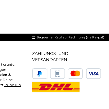
Bequemer Kauf auf Rechnung (via Paypal)
ZAHLUNGS- UND
VERSANDARTEN
T herunter
igen
elen &
ür Deine
tzt
PUNKTEN