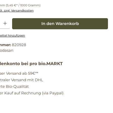
amm
(5,45 €* / 1000 Gramm)
St. zzgl. Versandkosten
: Gib den gewünschten Wert ein oder benutze die Schaltflächen um die Anz
In den Warenkorb
ttel hinzufügen
mmer:
820928
sodasan
enkonto bei pro bio.MARKT
ser Versand ab 59€**
raler Versand mit DHL
erte Bio-Qualität
 Kauf auf Rechnung (via Paypal)