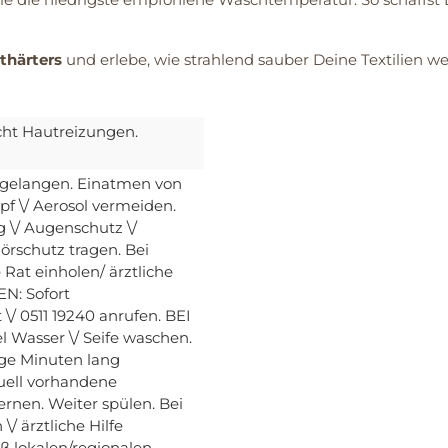
thärters
und erlebe, wie strahlend sauber Deine Textilien we
cht Hautreizungen.
n gelangen. Einatmen von
pf \/ Aerosol vermeiden.
 \/ Augenschutz \/
örschutz tragen. Bei
Rat einholen/ ärztliche
N: Sofort
 0511 19240 anrufen. BEI
Wasser \/ Seife waschen.
ge Minuten lang
uell vorhandene
ernen. Weiter spülen. Bei
\/ ärztliche Hilfe
äß lokalen/regionalen