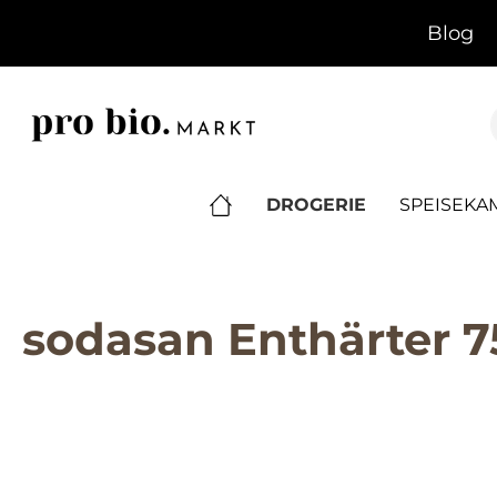
springen
Zur Hauptnavigation springen
Blog
DROGERIE
SPEISEK
sodasan Enthärter 7
Bildergalerie überspringen