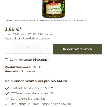
Abbildungen dienen der Illustration und können vom tatsächlichen Produkt abweichen.
3,89 €*
Inhalt:
330 Gramm
(11,79 €* / 1000 Gramm)
Preise inkl. MwSt. zzgl. Versandkosten
Produkt Anzahl: Gib den gewünschten Wert ein oder benutze die Schaltflächen um die 
In den Warenkorb
Zum Merkzettel hinzufügen
Produktnummer:
592210
Hersteller:
Schweizer
Dein Kundenkonto bei pro bio.MARKT
Kostenloser Versand ab 59€**
CO2-neutraler Versand mit DHL
Zertifizierte Bio-Qualität
Bequemer Kauf auf Rechnung (via Paypal)