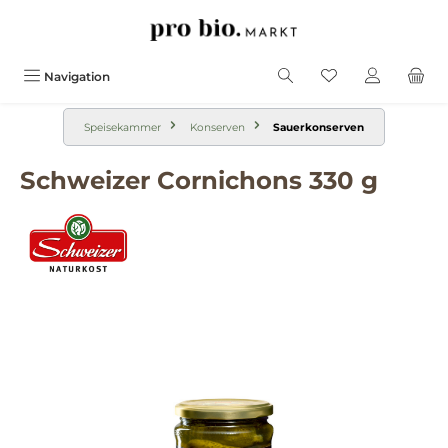
alt springen
Navigation
Speisekammer
Konserven
Sauerkonserven
Schweizer Cornichons 330 g
Bildergalerie überspringen