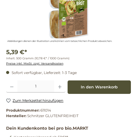
Abbildungen dienen der Illustration und können vom tatsächlichen Produkt abweichen.
5,39 €*
Inhalt:
500 Gramm
(10,78 €* / 1000 Gramm)
Preise inkl. MwSt. zzgl. Versandkosten
Sofort verfügbar, Lieferzeit: 1-3 Tage
Produkt Anzahl: Gib den gewünschten Wert ein oder benutze die Schaltflächen um die 
In den Warenkorb
Zum Merkzettel hinzufügen
Produktnummer:
611014
Hersteller:
Schnitzer GLUTENFREIHEIT
Dein Kundenkonto bei pro bio.MARKT