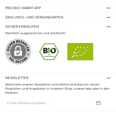
PRO BIO. MARKT APP
ZAHLUNGS- UND VERSANDARTEN
SICHER EINKAUFEN
Mehrfach ausgezeichnet und zertifiziert!
NEWSLETTER
Abonniere unseren Newsletter und erfahre als Erstes von neuen
Produkten und Angeboten in unserem Shop, unserer App oder in den
Märkten.
E-
Mail-
Adresse*
Ich habe die
Datenschutzbestimmungen
zur Kenntnis genommen und
die
AGB
gelesen und bin mit ihnen einverstanden.