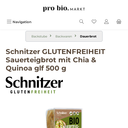
alt springen
Navigation
Backstube
Backwaren
Dauerbrot
Schnitzer GLUTENFREIHEIT
Sauerteigbrot mit Chia &
Quinoa glf 500 g
Bildergalerie überspringen