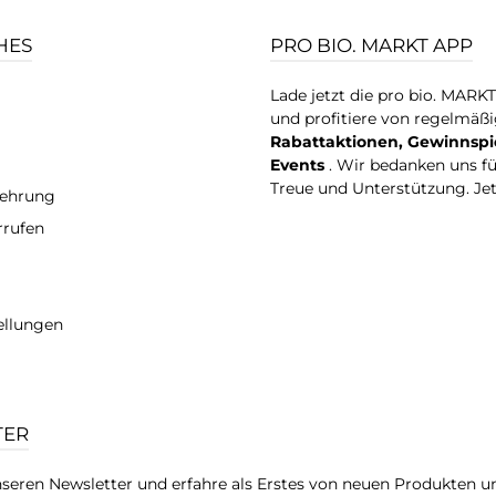
HES
PRO BIO. MARKT APP
Lade jetzt die pro bio. MARK
und profitiere von regelmäß
Rabattaktionen, Gewinnspi
Events
. Wir bedanken uns f
Treue und Unterstützung. Je
lehrung
rrufen
ellungen
TER
seren Newsletter und erfahre als Erstes von neuen Produkten u