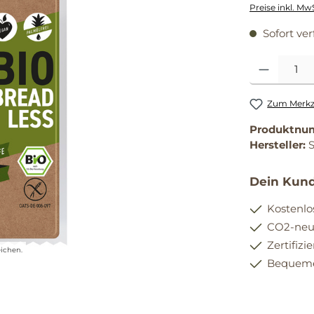
Preise inkl. Mw
Sofort ver
Produkt Anzahl
Zum Merkze
Produktnu
Hersteller:
Dein Kund
Kostenlo
CO2-neut
Zertifizi
ichen.
Bequemer