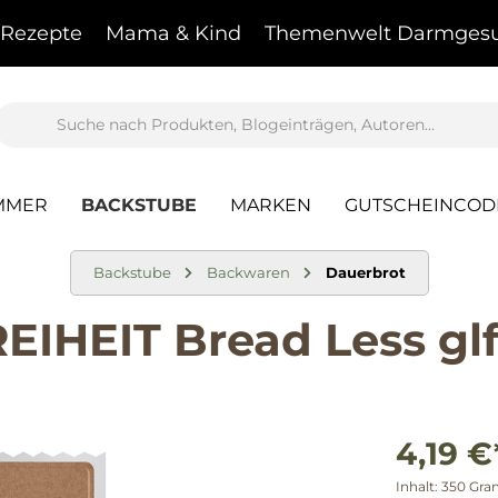
Rezepte
Mama & Kind
Themenwelt Darmgesu
MMER
BACKSTUBE
MARKEN
GUTSCHEINCOD
Backstube
Backwaren
Dauerbrot
IHEIT Bread Less glf
4,19 €
Inhalt:
350 Gr