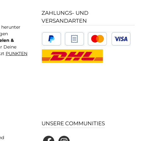
ZAHLUNGS- UND
VERSANDARTEN
T herunter
igen
elen &
ür Deine
tzt
PUNKTEN
UNSERE COMMUNITIES
nd