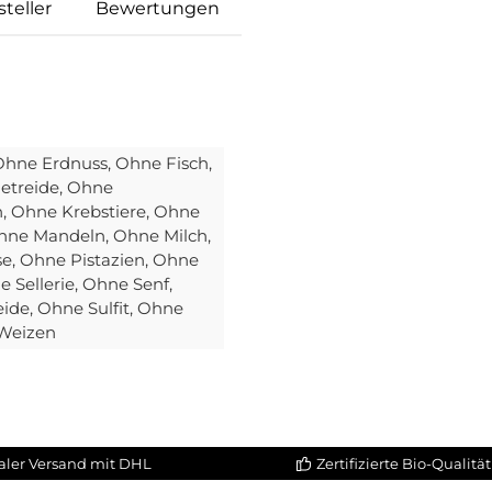
teller
Bewertungen
 Ohne Erdnuss
, Ohne Fisch
,
etreide
, Ohne
n
, Ohne Krebstiere
, Ohne
Ohne Mandeln
, Ohne Milch
,
se
, Ohne Pistazien
, Ohne
e Sellerie
, Ohne Senf
,
eide
, Ohne Sulfit
, Ohne
 Weizen
aler Versand mit DHL
Zertifizierte Bio-Qualität