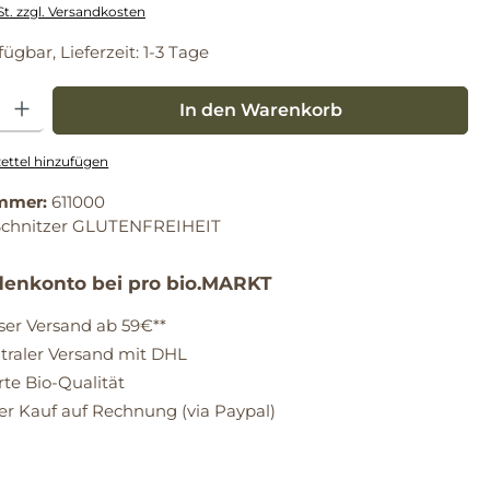
St. zzgl. Versandkosten
fügbar, Lieferzeit: 1-3 Tage
: Gib den gewünschten Wert ein oder benutze die Schaltflächen um die Anz
In den Warenkorb
ttel hinzufügen
mmer:
611000
Schnitzer GLUTENFREIHEIT
enkonto bei pro bio.MARKT
ser Versand ab 59€**
raler Versand mit DHL
erte Bio-Qualität
 Kauf auf Rechnung (via Paypal)