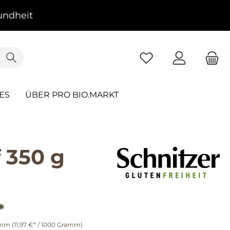
ndheit
ES
ÜBER PRO BIO.MARKT
 350 g
*
amm
(11,97 €* / 1000 Gramm)