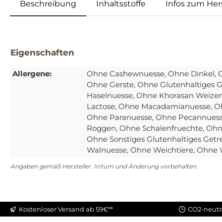
Beschreibung
Inhaltsstoffe
Infos zum Hers
Eigenschaften
Allergene:
Ohne Cashewnuesse
, Ohne Dinkel
,
Ohne Gerste
, Ohne Glutenhaltiges G
Haselnuesse
, Ohne Khorasan Weize
Lactose
, Ohne Macadamianuesse
, 
Ohne Paranuesse
, Ohne Pecannues
Roggen
, Ohne Schalenfruechte
, Ohn
Ohne Sonstiges Glutenhaltiges Getr
Walnuesse
, Ohne Weichtiere
, Ohne
Angaben gemäß Hersteller. Irrtum und Änderung vorbehalten.
Kostenloser Versand ab 59€**
CO2-neutr