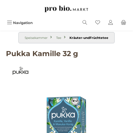
alt springen
Navigation
Speisekammer
Tee
Kräuter-undFrüchtetee
Pukka Kamille 32 g
Bildergalerie überspringen