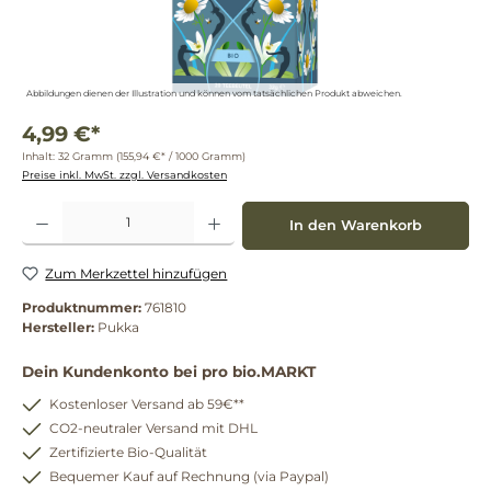
Abbildungen dienen der Illustration und können vom tatsächlichen Produkt abweichen.
4,99 €*
Inhalt:
32 Gramm
(155,94 €* / 1000 Gramm)
Preise inkl. MwSt. zzgl. Versandkosten
Produkt Anzahl: Gib den gewünschten Wert ein oder benutze die Schaltflächen um die 
In den Warenkorb
Zum Merkzettel hinzufügen
Produktnummer:
761810
Hersteller:
Pukka
Dein Kundenkonto bei pro bio.MARKT
Kostenloser Versand ab 59€**
CO2-neutraler Versand mit DHL
Zertifizierte Bio-Qualität
Bequemer Kauf auf Rechnung (via Paypal)