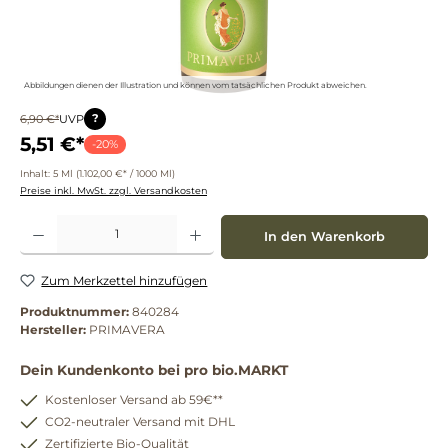
Abbildungen dienen der Illustration und können vom tatsächlichen Produkt abweichen.
?
6,90 €*
UVP
5,51 €*
-20%
Inhalt:
5 Ml
(1.102,00 €* / 1000 Ml)
Preise inkl. MwSt. zzgl. Versandkosten
Produkt Anzahl: Gib den gewünschten Wert ein oder benutze die Schaltflächen um die 
In den Warenkorb
Zum Merkzettel hinzufügen
Produktnummer:
840284
Hersteller:
PRIMAVERA
Dein Kundenkonto bei pro bio.MARKT
Kostenloser Versand ab 59€**
CO2-neutraler Versand mit DHL
Zertifizierte Bio-Qualität