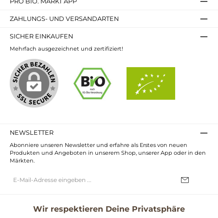
PRO BIO. MARKT APP
ZAHLUNGS- UND VERSANDARTEN
SICHER EINKAUFEN
Mehrfach ausgezeichnet und zertifiziert!
NEWSLETTER
Abonniere unseren Newsletter und erfahre als Erstes von neuen
Produkten und Angeboten in unserem Shop, unserer App oder in den
Märkten.
E-
Mail-
Adresse*
Ich habe die
Datenschutzbestimmungen
zur Kenntnis genommen und
die
AGB
gelesen und bin mit ihnen einverstanden.
Wir respektieren Deine Privatsphäre