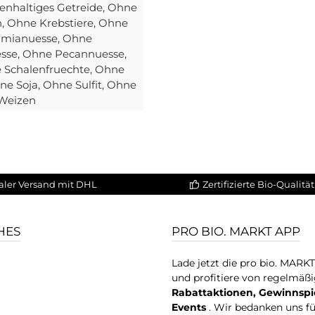
enhaltiges Getreide
, Ohne
n
, Ohne Krebstiere
, Ohne
amianuesse
, Ohne
esse
, Ohne Pecannuesse
,
e Schalenfruechte
, Ohne
hne Soja
, Ohne Sulfit
, Ohne
 Weizen
aler Versand mit DHL
Zertifizierte Bio-Qualität
HES
PRO BIO. MARKT APP
Lade jetzt die pro bio. MARK
und profitiere von regelmäß
Rabattaktionen, Gewinnspi
Events
. Wir bedanken uns f