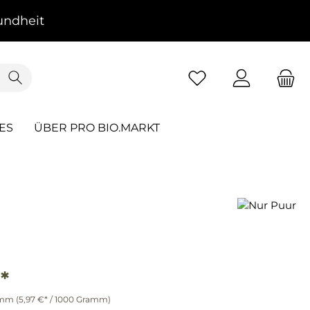
ndheit
ES
ÜBER PRO BIO.MARKT
*
amm
(5,97 €* / 1000 Gramm)