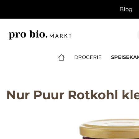
springen
Zur Hauptnavigation springen
Blog
DROGERIE
SPEISEK
Nur Puur Rotkohl kle
Bildergalerie überspringen