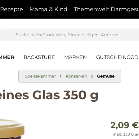
Rezepte
Mama & Kind
Themenwelt Darmgesu
AMMER
BACKSTUBE
MARKEN
GUTSCHEINCOD
Speisekammer
Konserven
Gemüse
ines Glas 350 g
2,09 €
Inhalt:
350 Gr