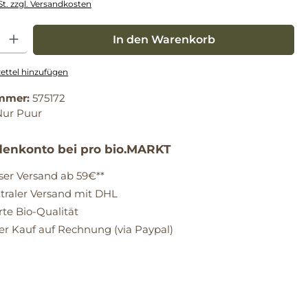
St. zzgl. Versandkosten
: Gib den gewünschten Wert ein oder benutze die Schaltflächen um die Anz
In den Warenkorb
ttel hinzufügen
mmer:
575172
Nur Puur
enkonto bei pro bio.MARKT
ser Versand ab 59€**
raler Versand mit DHL
erte Bio-Qualität
 Kauf auf Rechnung (via Paypal)