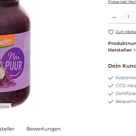
Preise inkl. Mw
Produkt Anzahl
Zum Merkze
Produktnu
Hersteller:
Dein Kund
Kostenlo
CO2-neut
Zertifizi
Bequemer
ichen.
teller
Bewertungen