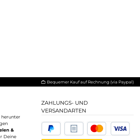
Bequemer Kauf auf Rechnung (via Paypal)
ZAHLUNGS- UND
VERSANDARTEN
T herunter
igen
elen &
ür Deine