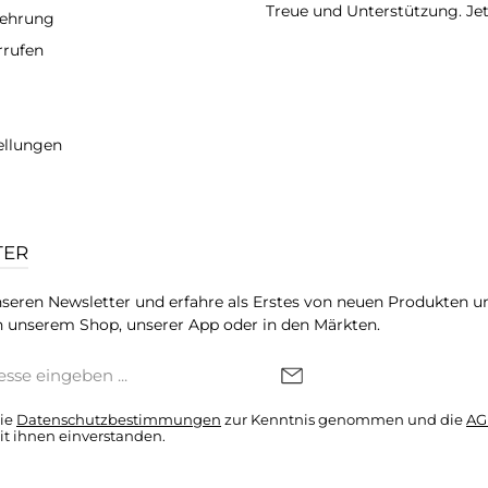
Treue und Unterstützung. Je
lehrung
rrufen
ellungen
TER
seren Newsletter und erfahre als Erstes von neuen Produkten u
 unserem Shop, unserer App oder in den Märkten.
die
Datenschutzbestimmungen
zur Kenntnis genommen und die
AG
it ihnen einverstanden.