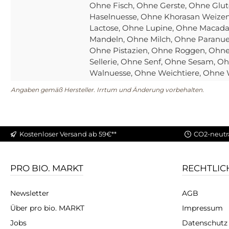
Ohne Fisch
, Ohne Gerste
, Ohne Glut
Haselnuesse
, Ohne Khorasan Weize
Lactose
, Ohne Lupine
, Ohne Macad
Mandeln
, Ohne Milch
, Ohne Paranu
Ohne Pistazien
, Ohne Roggen
, Ohn
Sellerie
, Ohne Senf
, Ohne Sesam
, O
Walnuesse
, Ohne Weichtiere
, Ohne
Angaben gemäß Hersteller. Irrtum und Änderung vorbehalten.
Kostenloser Versand ab 59€**
CO2-neutr
PRO BIO. MARKT
RECHTLIC
Newsletter
AGB
Über pro bio. MARKT
Impressum
Jobs
Datenschutz