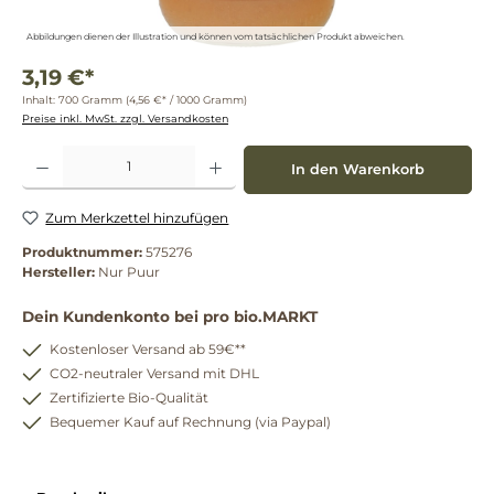
Abbildungen dienen der Illustration und können vom tatsächlichen Produkt abweichen.
3,19 €*
Inhalt:
700 Gramm
(4,56 €* / 1000 Gramm)
Preise inkl. MwSt. zzgl. Versandkosten
Produkt Anzahl: Gib den gewünschten Wert ein oder benutze die Schaltflächen um die 
In den Warenkorb
Zum Merkzettel hinzufügen
Produktnummer:
575276
Hersteller:
Nur Puur
Dein Kundenkonto bei pro bio.MARKT
Kostenloser Versand ab 59€**
CO2-neutraler Versand mit DHL
Zertifizierte Bio-Qualität
Bequemer Kauf auf Rechnung (via Paypal)