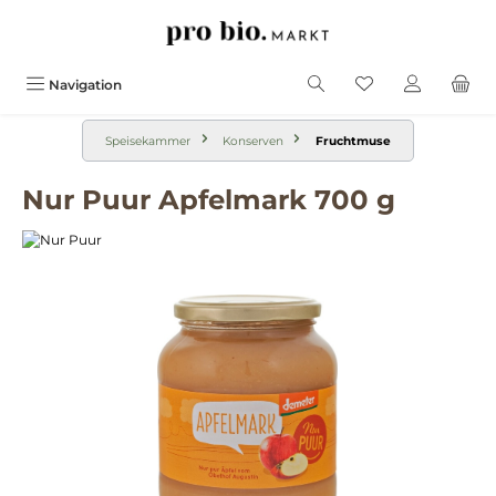
alt springen
Navigation
Speisekammer
Konserven
Fruchtmuse
Nur Puur Apfelmark 700 g
Bildergalerie überspringen