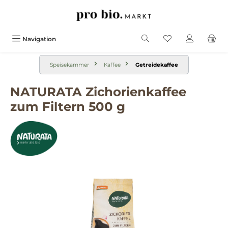
alt springen
Navigation
Speisekammer
Kaffee
Getreidekaffee
NATURATA Zichorienkaffee
zum Filtern 500 g
Bildergalerie überspringen