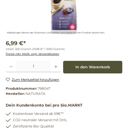
Abbildungen dienen der Illustration und können vom tatsächlichen Produkt abweichen.
6,99 €*
Inhalt:
500 Gramm
(13,98 €* / 1000 Gramm)
Preise inkl. MwSt. zzgl. Versandkosten
Produkt Anzahl: Gib den gewünschten Wert ein oder benutze die Schaltflächen um die 
In den Warenkorb
Zum Merkzettel hinzufügen
Produktnummer:
768047
Hersteller:
NATURATA
Dein Kundenkonto bei pro bio.MARKT
Kostenloser Versand ab 59€**
CO2-neutraler Versand mit DHL
Zertifizierte Bio-Qualität