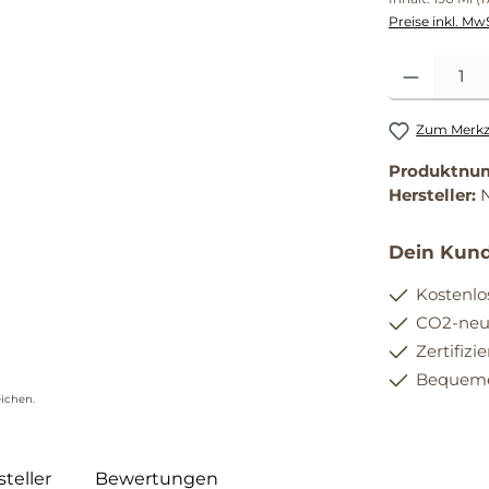
Preise inkl. Mw
Produkt Anzahl
Zum Merkze
Produktnu
Hersteller:
Dein Kund
Kostenlo
CO2-neut
Zertifizi
Bequemer
ichen.
teller
Bewertungen