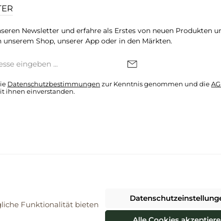
TER
seren Newsletter und erfahre als Erstes von neuen Produkten u
 unserem Shop, unserer App oder in den Märkten.
die
Datenschutzbestimmungen
zur Kenntnis genommen und die
AG
it ihnen einverstanden.
denkonto * Alle Preise inkl. gesetzl. Mehrwertsteuer zzgl.
Versandkosten
Datenschutzeinstellung
026 ProBiomarkt WebShop - Alle Rechte vorbehalten. Theme by
ThemeWa
iche Funktionalität bieten
Alle Cookies akzeptier