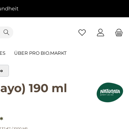
ndheit
ES
ÜBER PRO BIO.MARKT
Co
ayo) 190 ml
*
7,32 €* / 1000 Ml)