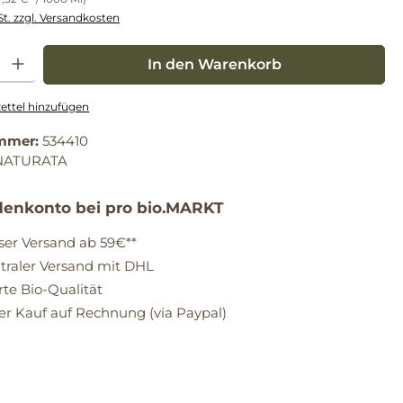
St. zzgl. Versandkosten
: Gib den gewünschten Wert ein oder benutze die Schaltflächen um die Anz
In den Warenkorb
ttel hinzufügen
mmer:
534410
NATURATA
enkonto bei pro bio.MARKT
ser Versand ab 59€**
raler Versand mit DHL
erte Bio-Qualität
 Kauf auf Rechnung (via Paypal)