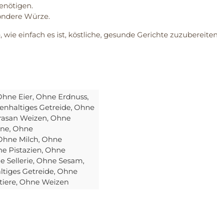
enötigen.
ondere Würze.
 wie einfach es ist, köstliche, gesunde Gerichte zuzubereit
Ohne Eier
, Ohne Erdnuss
,
enhaltiges Getreide
, Ohne
rasan Weizen
, Ohne
ine
, Ohne
 Ohne Milch
, Ohne
ne Pistazien
, Ohne
e Sellerie
, Ohne Sesam
,
ltiges Getreide
, Ohne
tiere
, Ohne Weizen