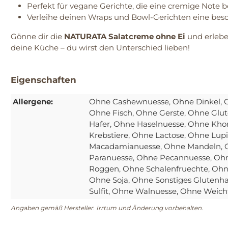
Perfekt für vegane Gerichte, die eine cremige Note b
Verleihe deinen Wraps und Bowl-Gerichten eine bes
Gönne dir die
NATURATA Salatcreme ohne Ei
und erlebe,
deine Küche – du wirst den Unterschied lieben!
Eigenschaften
Allergene:
Ohne Cashewnuesse
, Ohne Dinkel
, 
Ohne Fisch
, Ohne Gerste
, Ohne Glut
Hafer
, Ohne Haselnuesse
, Ohne Kho
Krebstiere
, Ohne Lactose
, Ohne Lup
Macadamianuesse
, Ohne Mandeln
,
Paranuesse
, Ohne Pecannuesse
, Oh
Roggen
, Ohne Schalenfruechte
, Ohn
Ohne Soja
, Ohne Sonstiges Glutenha
Sulfit
, Ohne Walnuesse
, Ohne Weich
Angaben gemäß Hersteller. Irrtum und Änderung vorbehalten.