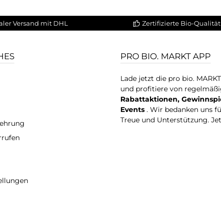
aler Versand mit DHL
Zertifizierte Bio-Qualität
HES
PRO BIO. MARKT APP
Lade jetzt die pro bio. MARK
und profitiere von regelmäß
Rabattaktionen, Gewinnspi
Events
. Wir bedanken uns f
Treue und Unterstützung. Je
lehrung
rrufen
ellungen