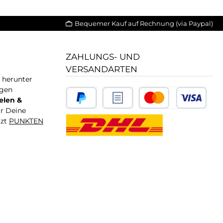
Bequemer Kauf auf Rechnung (via Paypal)
ZAHLUNGS- UND
VERSANDARTEN
T herunter
igen
elen &
ür Deine
tzt
PUNKTEN