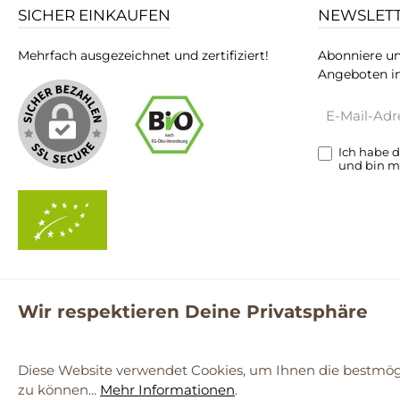
SICHER EINKAUFEN
NEWSLET
Mehrfach ausgezeichnet und zertifiziert!
Abonniere un
Angeboten in
E-
Mail-
Adresse*
Ich habe 
und bin m
Wir respektieren Deine Privatsphäre
**Kostenloser Versand ab 59€ nur mit einem pro.bio MARKT Kun
© 2
Diese Website verwendet Cookies, um Ihnen die bestmögl
zu können...
Mehr Informationen
.