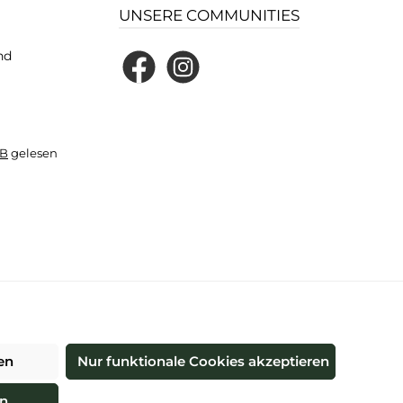
UNSERE COMMUNITIES
nd
Facebook
Instagram
B
gelesen
und ggf. Nachnahmegebühren, wenn nicht anders angegeben.
en
Nur funktionale Cookies akzeptieren
re®
en