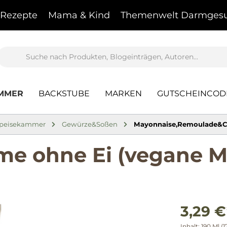
Rezepte
Mama & Kind
Themenwelt Darmgesu
AMMER
BACKSTUBE
MARKEN
GUTSCHEINCOD
peisekammer
Gewürze&Soßen
Mayonnaise,Remoulade&
e ohne Ei (vegane M
3,29 €
Inhalt:
190 Ml
(1