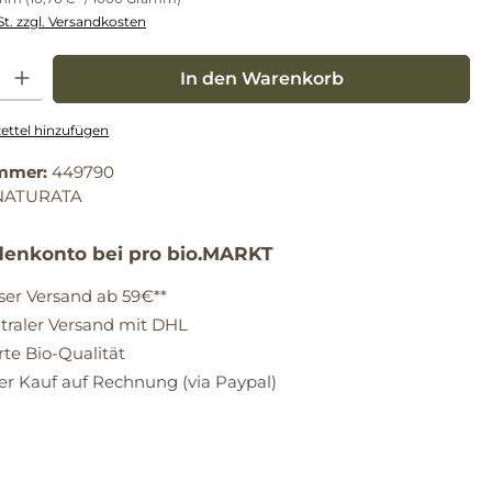
St. zzgl. Versandkosten
: Gib den gewünschten Wert ein oder benutze die Schaltflächen um die Anz
In den Warenkorb
ttel hinzufügen
mmer:
449790
NATURATA
enkonto bei pro bio.MARKT
ser Versand ab 59€**
raler Versand mit DHL
erte Bio-Qualität
 Kauf auf Rechnung (via Paypal)