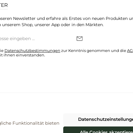
TER
seren Newsletter und erfahre als Erstes von neuen Produkten u
 unserem Shop, unserer App oder in den Märkten.
die
Datenschutzbestimmungen
zur Kenntnis genommen und die
AG
it ihnen einverstanden.
denkonto * Alle Preise inkl. gesetzl. Mehrwertsteuer zzgl.
Versandkosten
Datenschutzeinstellung
026 ProBiomarkt WebShop - Alle Rechte vorbehalten. Theme by
ThemeWa
iche Funktionalität bieten
Alle Cookies akzeptier