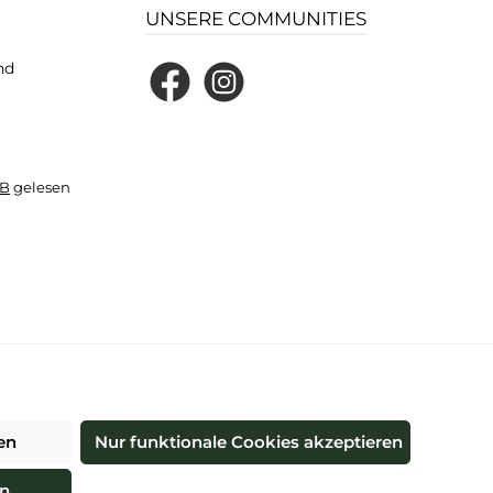
UNSERE COMMUNITIES
nd
Facebook
Instagram
B
gelesen
und ggf. Nachnahmegebühren, wenn nicht anders angegeben.
en
Nur funktionale Cookies akzeptieren
re®
en