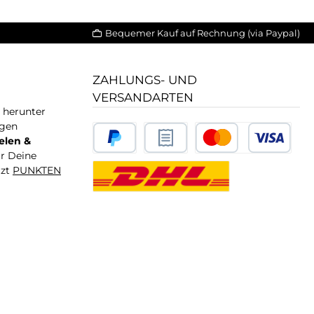
Bequemer Kauf auf Rechnung (via Paypal)
ZAHLUNGS- UND
VERSANDARTEN
T herunter
igen
elen &
ür Deine
tzt
PUNKTEN