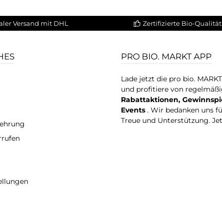
aler Versand mit DHL
Zertifizierte Bio-Qualität
HES
PRO BIO. MARKT APP
Lade jetzt die pro bio. MARK
und profitiere von regelmäß
Rabattaktionen, Gewinnspi
Events
. Wir bedanken uns f
Treue und Unterstützung. Je
lehrung
rrufen
ellungen