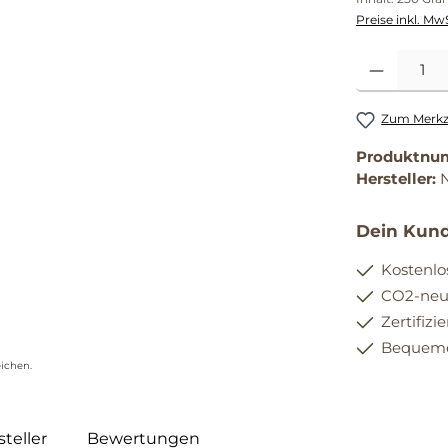
Preise inkl. Mw
Produkt Anzahl
Zum Merkze
Produktnu
Hersteller:
Dein Kund
Kostenlo
CO2-neut
Zertifizi
Bequemer
ichen.
teller
Bewertungen