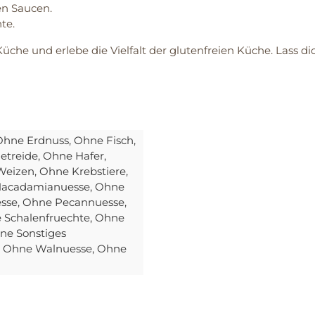
en Saucen.
te.
Küche und erlebe die Vielfalt der glutenfreien Küche. Lass 
 Ohne Erdnuss
, Ohne Fisch
,
etreide
, Ohne Hafer
,
Weizen
, Ohne Krebstiere
,
Macadamianuesse
, Ohne
esse
, Ohne Pecannuesse
,
e Schalenfruechte
, Ohne
hne Sonstiges
, Ohne Walnuesse
, Ohne