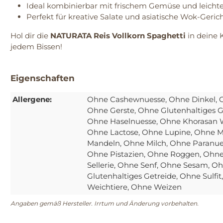
Ideal kombinierbar mit frischem Gemüse und leicht
Perfekt für kreative Salate und asiatische Wok-Gerich
Hol dir die
NATURATA Reis Vollkorn Spaghetti
in deine 
jedem Bissen!
Eigenschaften
Allergene:
Ohne Cashewnuesse
, Ohne Dinkel
,
Ohne Gerste
, Ohne Glutenhaltiges G
Ohne Haselnuesse
, Ohne Khorasan 
Ohne Lactose
, Ohne Lupine
, Ohne 
Mandeln
, Ohne Milch
, Ohne Paranu
Ohne Pistazien
, Ohne Roggen
, Ohn
Sellerie
, Ohne Senf
, Ohne Sesam
, O
Glutenhaltiges Getreide
, Ohne Sulfit
Weichtiere
, Ohne Weizen
Angaben gemäß Hersteller. Irrtum und Änderung vorbehalten.