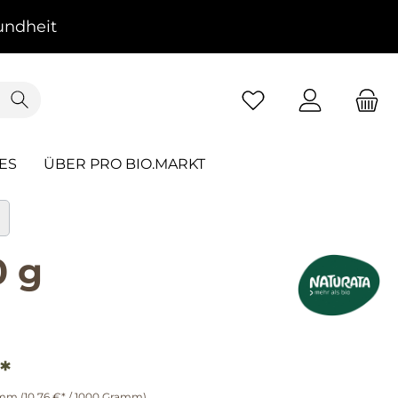
ndheit
ES
ÜBER PRO BIO.MARKT
0 g
*
amm
(10,76 €* / 1000 Gramm)