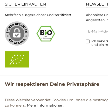
SICHER EINKAUFEN
NEWSLET
Mehrfach ausgezeichnet und zertifiziert!
Abonniere un
Angeboten in
E-
Mail-
Adresse*
Ich habe 
und bin m
Wir respektieren Deine Privatsphäre
**Kostenloser Versand ab 59€ nur mit einem pro.bio MARKT Kun
© 2
Diese Website verwendet Cookies, um Ihnen die bestmögl
zu können...
Mehr Informationen
.