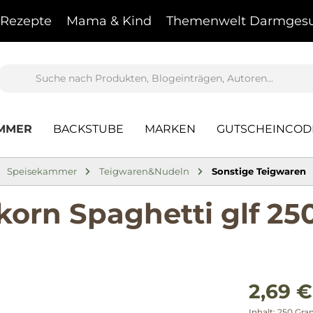
Rezepte
Mama & Kind
Themenwelt Darmgesu
AMMER
BACKSTUBE
MARKEN
GUTSCHEINCOD
Speisekammer
Teigwaren&Nudeln
Sonstige Teigwaren
orn Spaghetti glf 25
2,69 €
Inhalt:
250 Gr