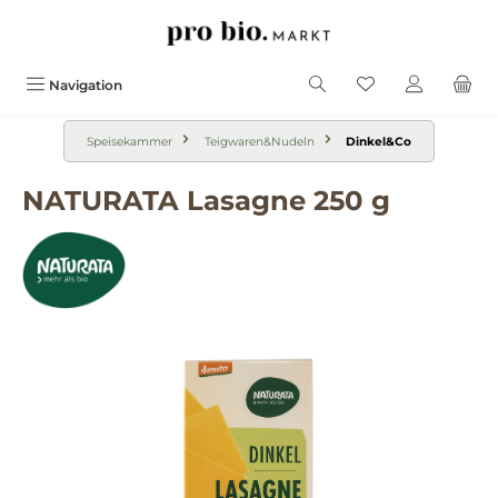
alt springen
Navigation
Speisekammer
Teigwaren&Nudeln
Dinkel&Co
NATURATA Lasagne 250 g
Bildergalerie überspringen