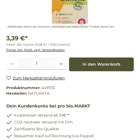
Abbildungen dienen der Illustration und können vom tatsächlichen Produkt abweichen.
3,39 €*
Inhalt:
250 Gramm
(13,56 €* / 1000 Gramm)
Preise inkl. MwSt. zzgl. Versandkosten
Produkt Anzahl: Gib den gewünschten Wert ein oder benutze die Schaltflächen um die 
In den Warenkorb
Zum Merkzettel hinzufügen
Produktnummer:
449733
Hersteller:
NATURATA
Dein Kundenkonto bei pro bio.MARKT
Kostenloser Versand ab 59€**
CO2-neutraler Versand mit DHL
Zertifizierte Bio-Qualität
Bequemer Kauf auf Rechnung (via Paypal)