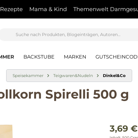
Rezepte
Mama & Kind
Themenwelt Darmgesu
AMMER
BACKSTUBE
MARKEN
GUTSCHEINCOD
Speisekammer
Teigwaren&Nudeln
Dinkel&Co
lkorn Spirelli 500 g
3,69 €
Inhalt:
500 Gr