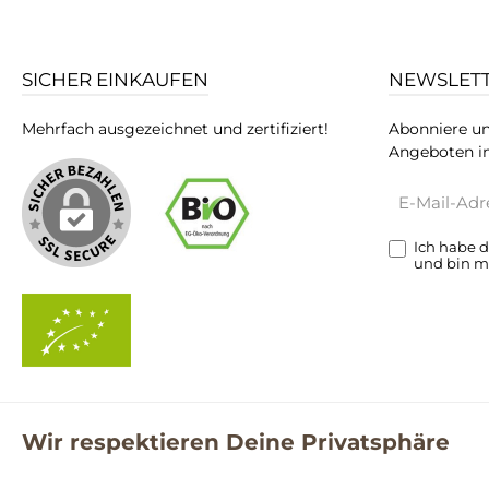
SICHER EINKAUFEN
NEWSLET
Mehrfach ausgezeichnet und zertifiziert!
Abonniere un
Angeboten in
E-
Mail-
Adresse*
Ich habe 
und bin m
Wir respektieren Deine Privatsphäre
**Kostenloser Versand ab 59€ nur mit einem pro.bio MARKT Kun