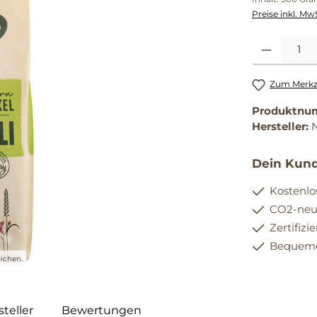
Preise inkl. Mw
Produkt Anzahl
Zum Merkze
Produktnu
Hersteller:
Dein Kund
Kostenlo
CO2-neut
Zertifizi
Bequemer
ichen.
teller
Bewertungen