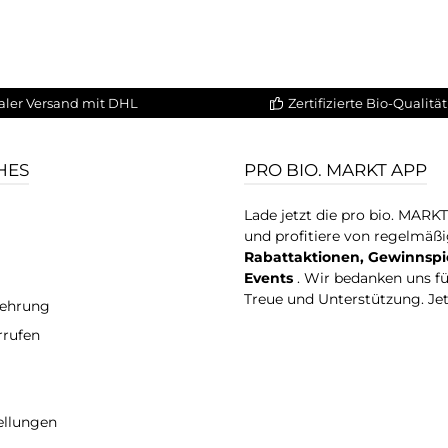
aler Versand mit DHL
Zertifizierte Bio-Qualität
HES
PRO BIO. MARKT APP
Lade jetzt die pro bio. MARK
und profitiere von regelmäß
Rabattaktionen, Gewinnspi
Events
. Wir bedanken uns f
Treue und Unterstützung. Je
lehrung
rrufen
ellungen