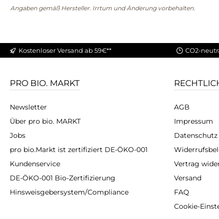
Angaben gemäß Hersteller. Irrtum und Änderung vorbehalten.
Kostenloser Versand ab 59€**
CO2-neutr
PRO BIO. MARKT
RECHTLIC
Newsletter
AGB
Über pro bio. MARKT
Impressum
Jobs
Datenschutz
pro bio.Markt ist zertifiziert DE-ÖKO-001
Widerrufsbe
Kundenservice
Vertrag wide
DE-ÖKO-001 Bio-Zertifizierung
Versand
Hinsweisgebersystem/Compliance
FAQ
Cookie-Einst