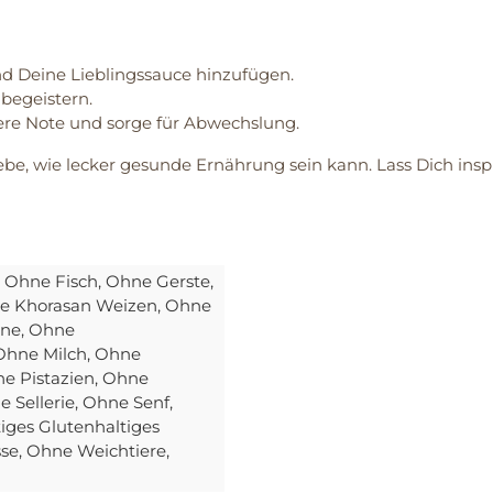
und Deine Lieblingssauce hinzufügen.
 begeistern.
dere Note und sorge für Abwechslung.
be, wie lecker gesunde Ernährung sein kann. Lass Dich insp
, Ohne Fisch
, Ohne Gerste
,
ne Khorasan Weizen
, Ohne
ine
, Ohne
 Ohne Milch
, Ohne
ne Pistazien
, Ohne
e Sellerie
, Ohne Senf
,
iges Glutenhaltiges
sse
, Ohne Weichtiere
,