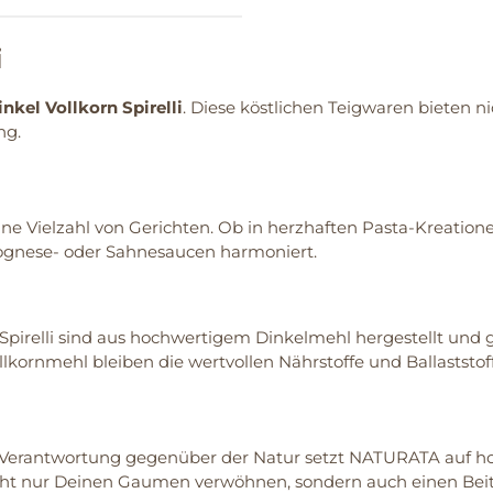
i
kel Vollkorn Spirelli
. Diese köstlichen Teigwaren bieten n
ng.
eine Vielzahl von Gerichten. Ob in herzhaften Pasta-Kreatione
lognese- oder Sahnesaucen harmoniert.
Spirelli sind aus hochwertigem Dinkelmehl hergestellt und 
lkornmehl bleiben die wertvollen Nährstoffe und Ballaststof
 Verantwortung gegenüber der Natur setzt NATURATA auf ho
nicht nur Deinen Gaumen verwöhnen, sondern auch einen Bei