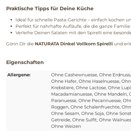
Praktische Tipps für Deine Küche
Ideal für schnelle Pasta-Gerichte – einfach kochen 
Perfekt für nahrhafte Aufläufe, die die ganze Familie
Verleihe Deinen Salaten mit den Spirelli eine beson
Gönn Dir die
NATURATA Dinkel Vollkorn Spirelli
und erle
Eigenschaften
Allergene:
Ohne Cashewnuesse
, Ohne Erdnuss
Ohne Hafer
, Ohne Haselnuesse
, Oh
Krebstiere
, Ohne Lactose
, Ohne Lup
Macadamianuesse
, Ohne Mandeln
,
Paranuesse
, Ohne Pecannuesse
, Oh
Roggen
, Ohne Schalenfruechte
, Ohn
Ohne Sesam
, Ohne Soja
, Ohne Sonst
Getreide
, Ohne Sulfit
, Ohne Walnue
Ohne Weizen