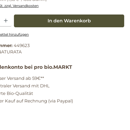
St. zzgl. Versandkosten
: Gib den gewünschten Wert ein oder benutze die Schaltflächen um die Anz
In den Warenkorb
ttel hinzufügen
mmer:
449623
NATURATA
enkonto bei pro bio.MARKT
ser Versand ab 59€**
raler Versand mit DHL
erte Bio-Qualität
 Kauf auf Rechnung (via Paypal)