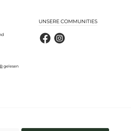
UNSERE COMMUNITIES
nd
Facebook
Instagram
B
gelesen
und ggf. Nachnahmegebühren, wenn nicht anders angegeben.