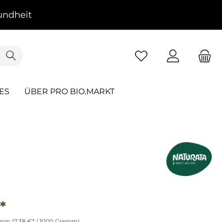
ndheit
ES
ÜBER PRO BIO.MARKT
*
amm
(7,38 €* / 1000 Gramm)