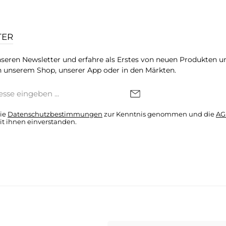
TER
seren Newsletter und erfahre als Erstes von neuen Produkten u
 unserem Shop, unserer App oder in den Märkten.
die
Datenschutzbestimmungen
zur Kenntnis genommen und die
AG
it ihnen einverstanden.
denkonto * Alle Preise inkl. gesetzl. Mehrwertsteuer zzgl.
Versandkosten