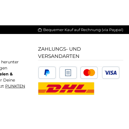
Bequemer Kauf auf Rechnung (via Paypal)
ZAHLUNGS- UND
VERSANDARTEN
T herunter
igen
elen &
ür Deine
tzt
PUNKTEN